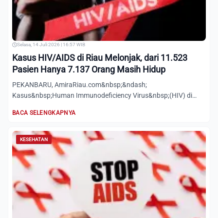
Selasa, 14 Juli 2026 | 16:57 WIB
Kasus HIV/AIDS di Riau Melonjak, dari 11.523
Pasien Hanya 7.137 Orang Masih Hidup
PEKANBARU, AmiraRiau.com&nbsp;&ndash;
Kasus&nbsp;Human Immunodeficiency Virus&nbsp;(HIV) di
Provinsi Riau menunjukkan tr...
BACA SELENGKAPNYA
KESEHATAN