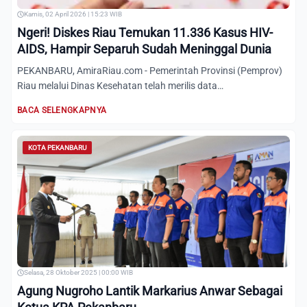
Kamis, 02 April 2026 | 15:23 WIB
Ngeri! Diskes Riau Temukan 11.336 Kasus HIV-
AIDS, Hampir Separuh Sudah Meninggal Dunia
PEKANBARU, AmiraRiau.com - Pemerintah Provinsi (Pemprov)
Riau melalui Dinas Kesehatan telah merilis data
penderita&nbsp;...
BACA SELENGKAPNYA
KOTA PEKANBARU
Selasa, 28 Oktober 2025 | 00:00 WIB
Agung Nugroho Lantik Markarius Anwar Sebagai