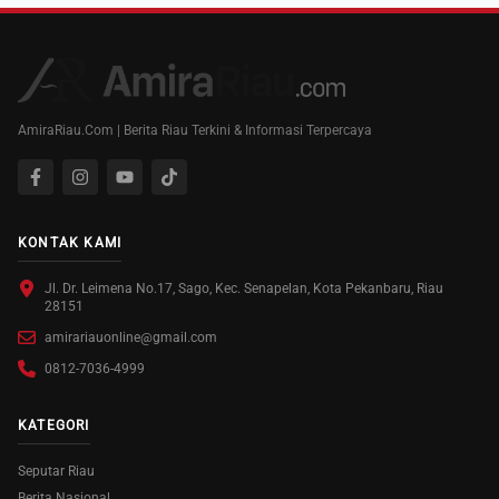
AmiraRiau.Com | Berita Riau Terkini & Informasi Terpercaya
KONTAK KAMI
Jl. Dr. Leimena No.17, Sago, Kec. Senapelan, Kota Pekanbaru, Riau
28151
amirariauonline@gmail.com
0812-7036-4999
KATEGORI
Seputar Riau
Berita Nasional