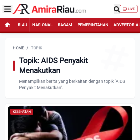
LIVE
RIAU
NASIONAL
RAGAM
PEMERINTAHAN
ADVERTORIA
HOME
/
TOPIK
Topik: AIDS Penyakit
Menakutkan
Menampilkan berita yang berkaitan dengan topik "AIDS
Penyakit Menakutkan".
KESEHATAN