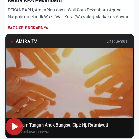
Ketua KPA Pekanbaru
PEKANBARU, AmiraRiau.com - Wali Kota Pekanbaru Agung
Nugroho, melantik Wakil Wali Kota (Wawako) Markarius Anwar
sebagai...
BACA SELENGKAPNYA
●
AMIRA TV
Lihat Semua
Genggam Tangan Anak Bangsa, Cipt: Hj. Ratmiwati
Rabu, 8 April 2026 | 16:i WIB