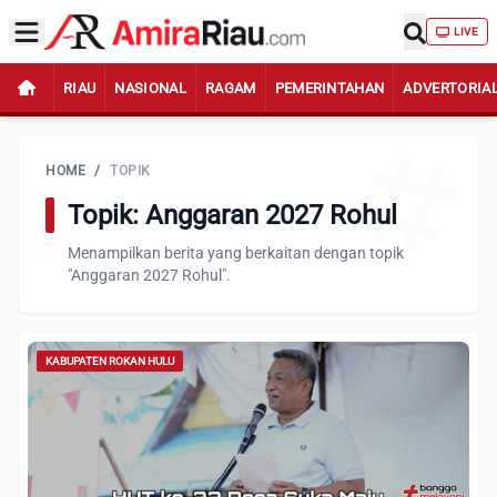
LIVE
RIAU
NASIONAL
RAGAM
PEMERINTAHAN
ADVERTORIA
HOME
/
TOPIK
Topik: Anggaran 2027 Rohul
Menampilkan berita yang berkaitan dengan topik
"Anggaran 2027 Rohul".
KABUPATEN ROKAN HULU