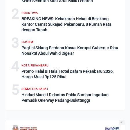
Kelok Sembilan Saat Arus Balik Lebaran
2
PERISTIWA
BREAKING NEWS- Kebakaran Hebat di Belakang
Kantor Camat Sukajadi Pekanbaru, 8 Rumah Rata
dengan Tanah
3
HUKRIM
Pagi ini Sidang Perdana Kasus Korupsi Gubernur Riau
Nonaktif Abdul Wahid Digelar
4
KOTA PEKANBARU
Promo Halal Bi Halal Hotel Dafam Pekanbaru 2026,
Harga Mulai Rp125 Ribu!
5
SUMATERA BARAT
Hindari Macet! Dirlantas Polda Sumbar Ingatkan
Pemudik One Way Padang-Bukittinggi
Ad