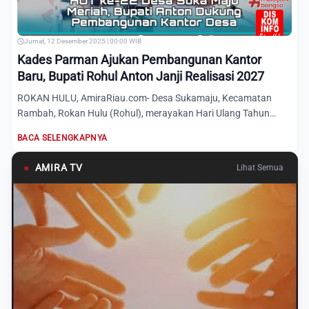
Jumat, 12 Desember 2025 | 00:00 WIB
Kades Parman Ajukan Pembangunan Kantor
Baru, Bupati Rohul Anton Janji Realisasi 2027
ROKAN HULU, AmiraRiau.com- Desa Sukamaju, Kecamatan
Rambah, Rokan Hulu (Rohul), merayakan Hari Ulang Tahun
(HUT) ke-22 t...
BACA SELENGKAPNYA
●
AMIRA TV
Lihat Semua