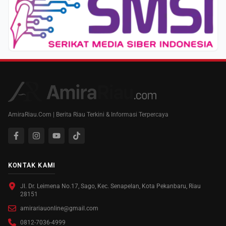
AmiraRiau.Com | Berita Riau Terkini & Informasi Terpercaya
KONTAK KAMI
Jl. Dr. Leimena No.17, Sago, Kec. Senapelan, Kota Pekanbaru, Riau
28151
amirariauonline@gmail.com
0812-7036-4999