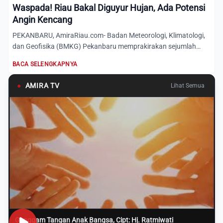
Waspada! Riau Bakal Diguyur Hujan, Ada Potensi
Angin Kencang
PEKANBARU, AmiraRiau.com- Badan Meteorologi, Klimatologi,
dan Geofisika (BMKG) Pekanbaru memprakirakan sejumlah
wilayah...
BACA SELENGKAPNYA
●
AMIRA TV
Lihat Semua
Genggam Tangan Anak Bangsa, Cipt: Hj. Ratmiwati