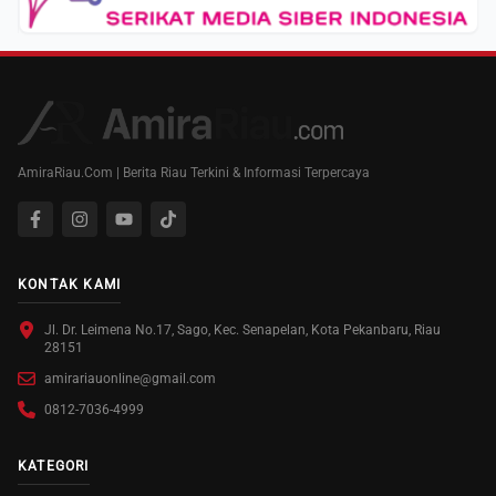
AmiraRiau.Com | Berita Riau Terkini & Informasi Terpercaya
KONTAK KAMI
Jl. Dr. Leimena No.17, Sago, Kec. Senapelan, Kota Pekanbaru, Riau
28151
amirariauonline@gmail.com
0812-7036-4999
KATEGORI