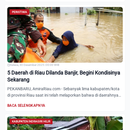
PERISTIWA
Selasa, 30 Desember 2025 | 00:00 WIB
5 Daerah di Riau Dilanda Banjir, Begini Kondisinya
Sekarang
PEKANBARU, AmiraRiau.com - Sebanyak lima kabupaten/kota
di provinsi Riau saat ini telah melaporkan bahwa di daerahnya
su...
BACA SELENGKAPNYA
KABUPATEN INDRAGIRI HILIR