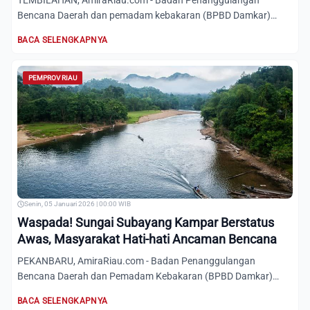
TEMBILAHAN, AmiraRiau.com - Badan Penanggulangan
Bencana Daerah dan pemadam kebakaran (BPBD Damkar)
Riau, menerima lapor...
BACA SELENGKAPNYA
PEMPROV RIAU
Senin, 05 Januari 2026 | 00:00 WIB
Waspada! Sungai Subayang Kampar Berstatus
Awas, Masyarakat Hati-hati Ancaman Bencana
PEKANBARU, AmiraRiau.com - Badan Penanggulangan
Bencana Daerah dan Pemadam Kebakaran (BPBD Damkar)
Riau, mendapatkan lap...
BACA SELENGKAPNYA