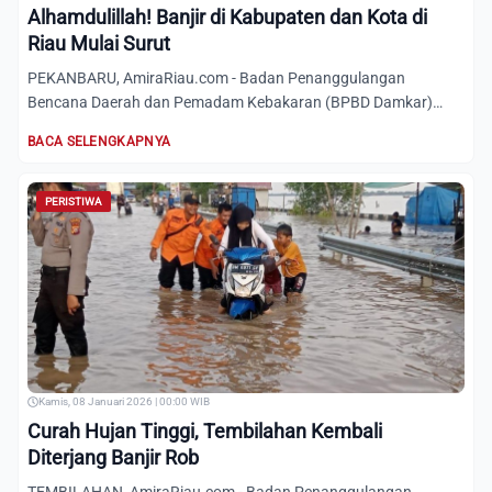
Alhamdulillah! Banjir di Kabupaten dan Kota di
Riau Mulai Surut
PEKANBARU, AmiraRiau.com - Badan Penanggulangan
Bencana Daerah dan Pemadam Kebakaran (BPBD Damkar)
Riau, menerima lapora...
BACA SELENGKAPNYA
PERISTIWA
Kamis, 08 Januari 2026 | 00:00 WIB
Curah Hujan Tinggi, Tembilahan Kembali
Diterjang Banjir Rob