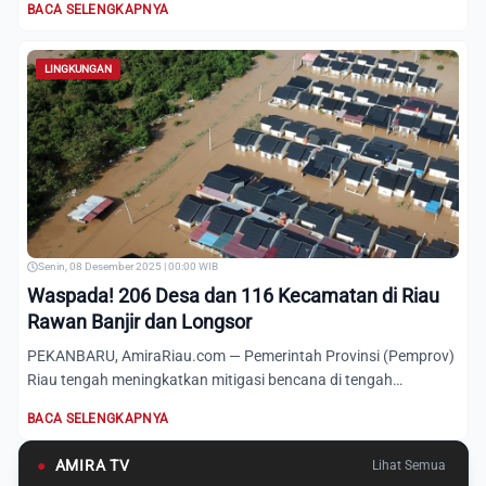
BACA SELENGKAPNYA
LINGKUNGAN
Senin, 08 Desember 2025 | 00:00 WIB
Waspada! 206 Desa dan 116 Kecamatan di Riau
Rawan Banjir dan Longsor
PEKANBARU, AmiraRiau.com — Pemerintah Provinsi (Pemprov)
Riau tengah meningkatkan mitigasi bencana di tengah
masuknya pe...
BACA SELENGKAPNYA
●
AMIRA TV
Lihat Semua