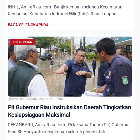
INHIL, AmiraRiau.com - Banjir kembali melanda Kecamatan
Kemuning, Kabupaten Indragiri Hilir (Inhil), Riau. Luapan
sungai...
BACA SELENGKAPNYA
LINGKUNGAN
Senin, 08 Desember 2025 | 00:00 WIB
Plt Gubernur Riau Instruksikan Daerah Tingkatkan
Kesiapsiagaan Maksimal
PEKANBARU, AmiraRiau.com - Pelaksana Tugas (Plt) Gubernur
Riau SF Hariyanto mengimbau seluruh pemerintah
kabupaten/kota...