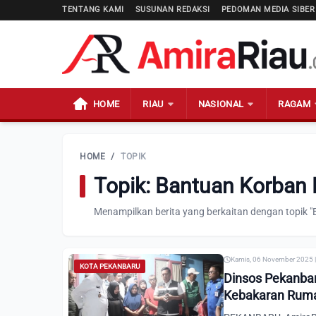
TENTANG KAMI
SUSUNAN REDAKSI
PEDOMAN MEDIA SIBER
HOME
RIAU
NASIONAL
RAGAM
HOME
/
TOPIK
Topik: Bantuan Korban
Menampilkan berita yang berkaitan dengan topik
Kamis, 06 November 2025 |
KOTA PEKANBARU
Dinsos Pekanbar
Kebakaran Rum