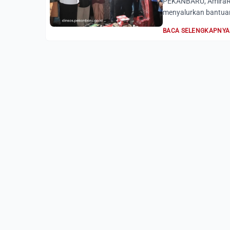
PEKANBARU, AmiraRia
menyalurkan bantuan
BACA SELENGKAPNYA