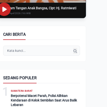
Genggam Tangan Anak Bangsa, Cipt: Hj. Ratmiwati
Rabu, 8 April 2026 | 16:i WIB
CARI BERITA
SEDANG POPULER
1
SUMATERA BARAT
Berpotensi Macet Parah, Polisi Alihkan
Kendaraan di Kelok Sembilan Saat Arus Balik
Lebaran