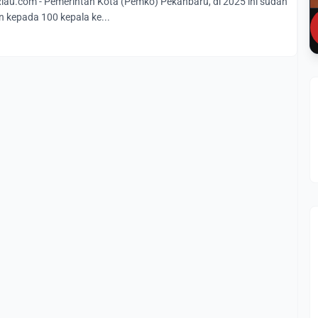
u.com - Pemerintah Kota (Pemko) Pekanbaru, di 2025 ini sudah
 kepada 100 kepala ke...