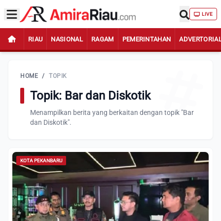
LIVE
RIAU
NASIONAL
RAGAM
PEMERINTAHAN
ADVERTORIA
HOME
/
TOPIK
Topik: Bar dan Diskotik
Menampilkan berita yang berkaitan dengan topik "Bar
dan Diskotik".
KOTA PEKANBARU