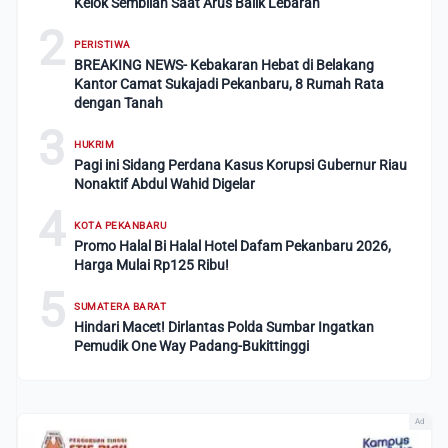
Kelok Sembilan Saat Arus Balik Lebaran
2
PERISTIWA
BREAKING NEWS- Kebakaran Hebat di Belakang
Kantor Camat Sukajadi Pekanbaru, 8 Rumah Rata
dengan Tanah
3
HUKRIM
Pagi ini Sidang Perdana Kasus Korupsi Gubernur Riau
Nonaktif Abdul Wahid Digelar
4
KOTA PEKANBARU
Promo Halal Bi Halal Hotel Dafam Pekanbaru 2026,
Harga Mulai Rp125 Ribu!
5
SUMATERA BARAT
Hindari Macet! Dirlantas Polda Sumbar Ingatkan
Pemudik One Way Padang-Bukittinggi
Ad