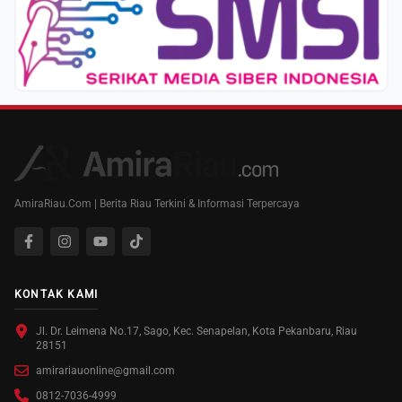
AmiraRiau.Com | Berita Riau Terkini & Informasi Terpercaya
KONTAK KAMI
Jl. Dr. Leimena No.17, Sago, Kec. Senapelan, Kota Pekanbaru, Riau
28151
amirariauonline@gmail.com
0812-7036-4999