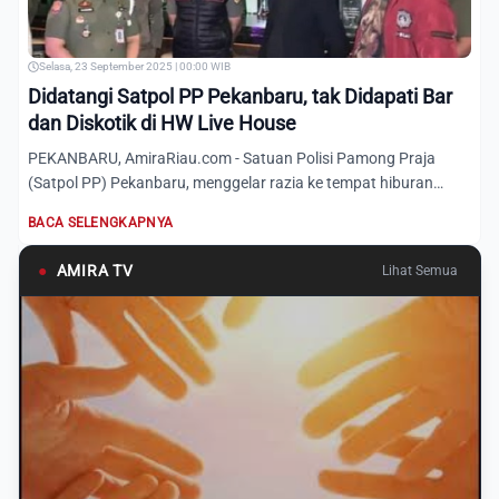
Selasa, 23 September 2025 | 00:00 WIB
Didatangi Satpol PP Pekanbaru, tak Didapati Bar
dan Diskotik di HW Live House
PEKANBARU, AmiraRiau.com - Satuan Polisi Pamong Praja
(Satpol PP) Pekanbaru, menggelar razia ke tempat hiburan
malam HW...
BACA SELENGKAPNYA
●
AMIRA TV
Lihat Semua