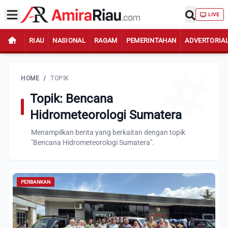
LIVE
RIAU
NASIONAL
RAGAM
PEMERINTAHAN
ADVERTORIA
HOME
/
TOPIK
Topik: Bencana
Hidrometeorologi Sumatera
Menampilkan berita yang berkaitan dengan topik
"Bencana Hidrometeorologi Sumatera".
PERBANKAN