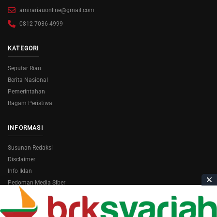
amirariauonline@gmail.com
0812-7036-4999
KATEGORI
Seputar Riau
Berita Nasional
Pemerintahan
Ragam Peristiwa
INFORMASI
Susunan Redaksi
Disclaimer
Info Iklan
Pedoman Media Siber