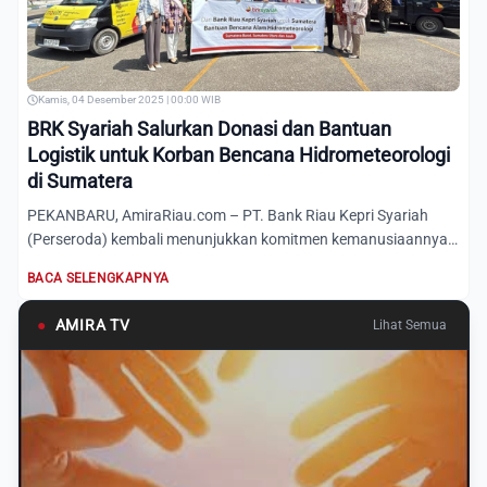
Kamis, 04 Desember 2025 | 00:00 WIB
BRK Syariah Salurkan Donasi dan Bantuan
Logistik untuk Korban Bencana Hidrometeorologi
di Sumatera
PEKANBARU, AmiraRiau.com – PT. Bank Riau Kepri Syariah
(Perseroda) kembali menunjukkan komitmen kemanusiaannya
dengan me...
BACA SELENGKAPNYA
●
AMIRA TV
Lihat Semua