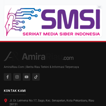
Ad
AmiraRiau.Com | Berita Riau Terkini & Informasi Terpercaya
KONTAK KAMI
Jl. Dr. Leimena No.17, Sago, Kec. Senapelan, Kota Pekanbaru, Riau
28151