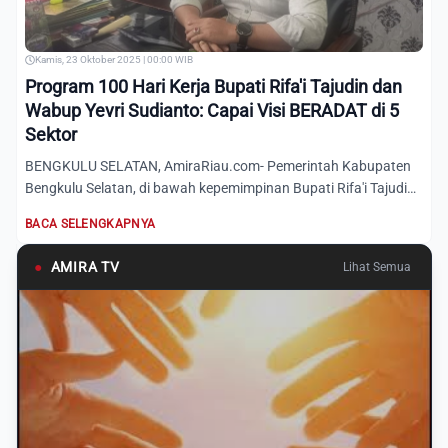
Kamis, 23 Oktober 2025 | 00:00 WIB
Program 100 Hari Kerja Bupati Rifa'i Tajudin dan
Wabup Yevri Sudianto: Capai Visi BERADAT di 5
Sektor
BENGKULU SELATAN, AmiraRiau.com- Pemerintah Kabupaten
Bengkulu Selatan, di bawah kepemimpinan Bupati Rifa'i Tajudin
dan...
BACA SELENGKAPNYA
●
AMIRA TV
Lihat Semua