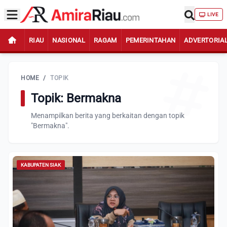
LIVE
RIAU
NASIONAL
RAGAM
PEMERINTAHAN
ADVERTORIA
HOME
/
TOPIK
Topik: Bermakna
Menampilkan berita yang berkaitan dengan topik
"Bermakna".
KABUPATEN SIAK