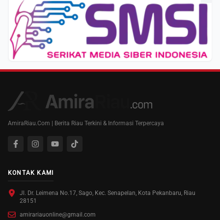
AmiraRiau.Com | Berita Riau Terkini & Informasi Terpercaya
KONTAK KAMI
Jl. Dr. Leimena No.17, Sago, Kec. Senapelan, Kota Pekanbaru, Riau
28151
amirariauonline@gmail.com