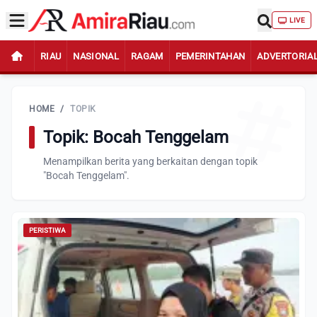
LIVE
RIAU
NASIONAL
RAGAM
PEMERINTAHAN
ADVERTORIA
HOME
/
TOPIK
Topik: Bocah Tenggelam
Menampilkan berita yang berkaitan dengan topik
"Bocah Tenggelam".
PERISTIWA