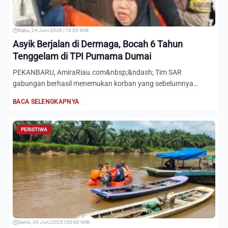
Rabu, 24 Juni 2026 | 16:39 WIB
Asyik Berjalan di Dermaga, Bocah 6 Tahun
Tenggelam di TPI Purnama Dumai
PEKANBARU, AmiraRiau.com&nbsp;&ndash; Tim SAR
gabungan berhasil menemukan korban yang sebelumnya
dilaporkan terjatuh dan...
BACA SELENGKAPNYA
PERISTIWA
Senin, 09 Juni 2025 | 00:00 WIB