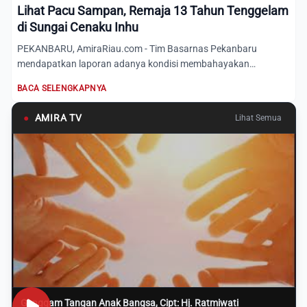
Lihat Pacu Sampan, Remaja 13 Tahun Tenggelam
di Sungai Cenaku Inhu
PEKANBARU, AmiraRiau.com - Tim Basarnas Pekanbaru
mendapatkan laporan adanya kondisi membahayakan
manusia, berupa satu o...
BACA SELENGKAPNYA
●
AMIRA TV
Lihat Semua
Genggam Tangan Anak Bangsa, Cipt: Hj. Ratmiwati