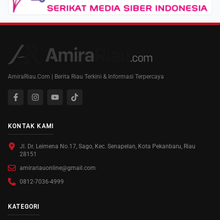
AmiraRiau.Com | Berita Riau Terkini & Informasi Terpercaya
KONTAK KAMI
Jl. Dr. Leimena No.17, Sago, Kec. Senapelan, Kota Pekanbaru, Riau
28151
amirariauonline@gmail.com
0812-7036-4999
KATEGORI