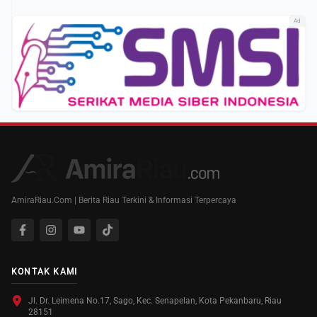
Ad
AmiraRiau.Com | Berita Riau Terkini & Informasi Terpercaya
KONTAK KAMI
Jl. Dr. Leimena No.17, Sago, Kec. Senapelan, Kota Pekanbaru, Riau
28151