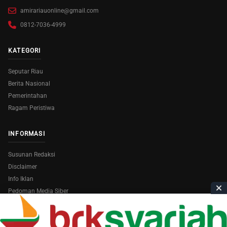
amirariauonline@gmail.com
0812-7036-4999
KATEGORI
Seputar Riau
Berita Nasional
Pemerintahan
Ragam Peristiwa
INFORMASI
Susunan Redaksi
Disclaimer
Info Iklan
Pedoman Media Siber