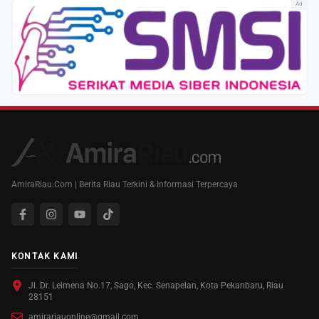
Ad
AmiraRiau.Com | Berita Riau Terkini & Informasi Terpercaya
KONTAK KAMI
Jl. Dr. Leimena No.17, Sago, Kec. Senapelan, Kota Pekanbaru, Riau
28151
amirariauonline@gmail.com