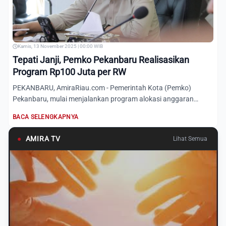
Kamis, 13 November 2025 | 00:00 WIB
Tepati Janji, Pemko Pekanbaru Realisasikan
Program Rp100 Juta per RW
PEKANBARU, AmiraRiau.com - Pemerintah Kota (Pemko)
Pekanbaru, mulai menjalankan program alokasi anggaran
sebesar Rp100 j...
BACA SELENGKAPNYA
●
AMIRA TV
Lihat Semua