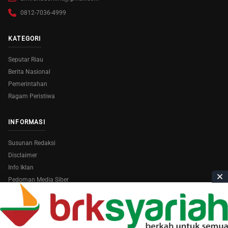
0812-7036-4999
KATEGORI
Seputar Riau
Berita Nasional
Pemerintahan
Ragam Peristiwa
INFORMASI
Susunan Redaksi
Disclaimer
Info Iklan
Pedoman Media Siber
Copyright © 2026
AmiraRiau.com
. All Rights Reserved.