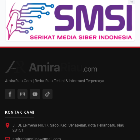
Ad
AmiraRiau.Com | Berita Riau Terkini & Informasi Terpercaya
KONTAK KAMI
Jl. Dr. Leimena No.17, Sago, Kec. Senapelan, Kota Pekanbaru, Riau
28151
amirariauonline@gmail.com