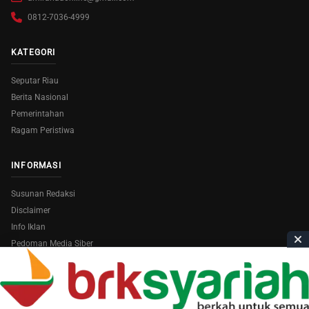
0812-7036-4999
KATEGORI
Seputar Riau
Berita Nasional
Pemerintahan
Ragam Peristiwa
INFORMASI
Susunan Redaksi
Disclaimer
Info Iklan
Pedoman Media Siber
Copyright © 2026
AmiraRiau.com
. All Rights Reserved.