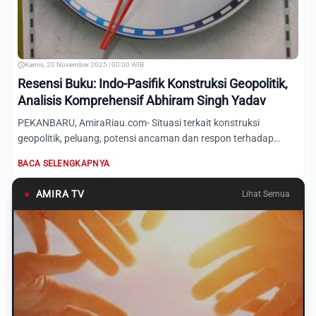
Kamis, 20 November 2025 | 00:00 WIB
Resensi Buku: Indo-Pasifik Konstruksi Geopolitik,
Analisis Komprehensif Abhiram Singh Yadav
PEKANBARU, AmiraRiau.com- Situasi terkait konstruksi
geopolitik, peluang, potensi ancaman dan respon terhadap
kehadiran...
BACA SELENGKAPNYA
●
AMIRA TV
Lihat Semua