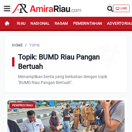
LIVE
RIAU
NASIONAL
RAGAM
PEMERINTAHAN
ADVERTORIA
HOME
/
TOPIK
Topik: BUMD Riau Pangan
Bertuah
Menampilkan berita yang berkaitan dengan topik
"BUMD Riau Pangan Bertuah".
PEMPROV RIAU