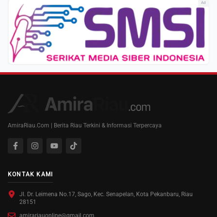
Ad
AmiraRiau.Com | Berita Riau Terkini & Informasi Terpercaya
KONTAK KAMI
Jl. Dr. Leimena No.17, Sago, Kec. Senapelan, Kota Pekanbaru, Riau
28151
amirariauonline@gmail.com