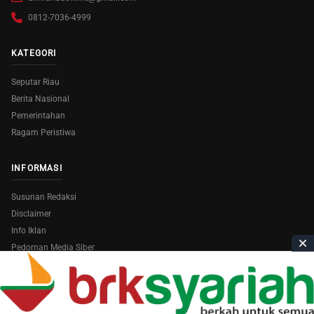
0812-7036-4999
KATEGORI
Seputar Riau
Berita Nasional
Pemerintahan
Ragam Peristiwa
INFORMASI
Susunan Redaksi
Disclaimer
Info Iklan
Pedoman Media Siber
Copyright © 2026
AmiraRiau.com
. All Rights Reserved.