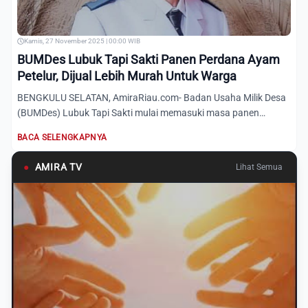
Kamis, 27 November 2025 | 00:00 WIB
BUMDes Lubuk Tapi Sakti Panen Perdana Ayam
Petelur, Dijual Lebih Murah Untuk Warga
BENGKULU SELATAN, AmiraRiau.com- Badan Usaha Milik Desa
(BUMDes) Lubuk Tapi Sakti mulai memasuki masa panen
perdana seja...
BACA SELENGKAPNYA
●
AMIRA TV
Lihat Semua