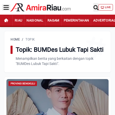
LIVE
RIAU
NASIONAL
RAGAM
PEMERINTAHAN
ADVERTORIA
HOME
/
TOPIK
Topik: BUMDes Lubuk Tapi Sakti
Menampilkan berita yang berkaitan dengan topik
"BUMDes Lubuk Tapi Sakti".
PROVINSI BENGKULU