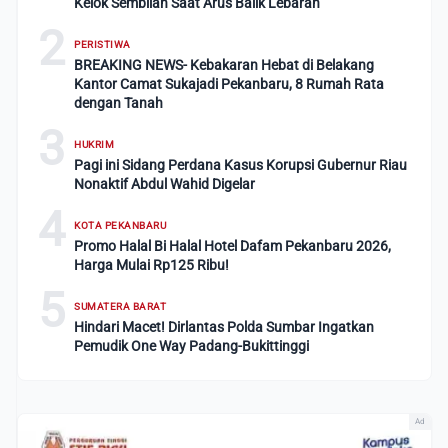
Kelok Sembilan Saat Arus Balik Lebaran
2
PERISTIWA
BREAKING NEWS- Kebakaran Hebat di Belakang
Kantor Camat Sukajadi Pekanbaru, 8 Rumah Rata
dengan Tanah
3
HUKRIM
Pagi ini Sidang Perdana Kasus Korupsi Gubernur Riau
Nonaktif Abdul Wahid Digelar
4
KOTA PEKANBARU
Promo Halal Bi Halal Hotel Dafam Pekanbaru 2026,
Harga Mulai Rp125 Ribu!
5
SUMATERA BARAT
Hindari Macet! Dirlantas Polda Sumbar Ingatkan
Pemudik One Way Padang-Bukittinggi
Ad