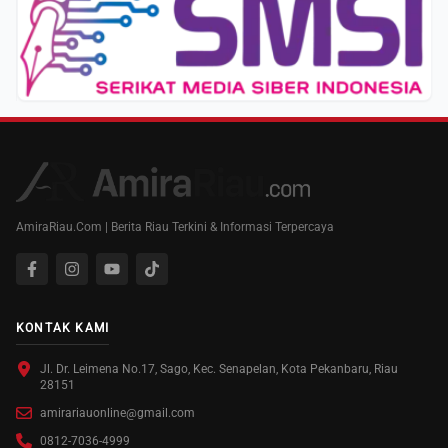
AmiraRiau.Com | Berita Riau Terkini & Informasi Terpercaya
KONTAK KAMI
Jl. Dr. Leimena No.17, Sago, Kec. Senapelan, Kota Pekanbaru, Riau
28151
amirariauonline@gmail.com
0812-7036-4999