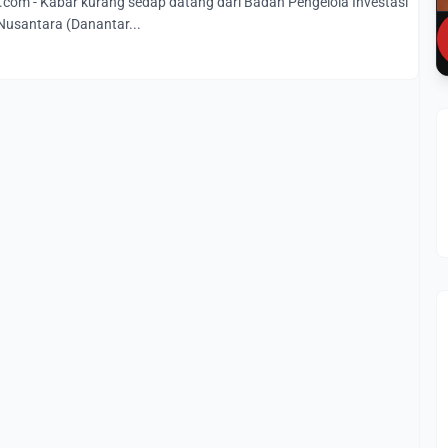
com - Kabar kurang sedap datang dari Badan Pengelola Investasi
Nusantara (Danantar...