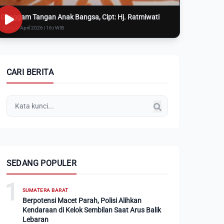
Genggam Tangan Anak Bangsa, Cipt: Hj. Ratmiwati
Rabu, 8 April 2026 | 16:i WIB
CARI BERITA
SEDANG POPULER
1
SUMATERA BARAT
Berpotensi Macet Parah, Polisi Alihkan
Kendaraan di Kelok Sembilan Saat Arus Balik
Lebaran