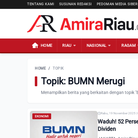
TENTANG KAMI
SUSUNAN REDAKSI
PEDOMAN MEDIA SIBER
HOME
RIAU
NASIONAL
RAGAM
HOME
/
TOPIK
Topik: BUMN Merugi
Menampilkan berita yang berkaitan dengan topik 
Rabu, 19 November 2025 |
EKONOMI
Waduh! 52 Pers
Dividen