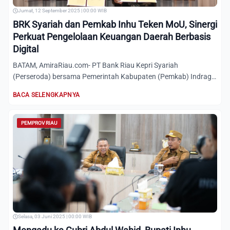
Jumat, 12 September 2025 | 00:00 WIB
BRK Syariah dan Pemkab Inhu Teken MoU, Sinergi
Perkuat Pengelolaan Keuangan Daerah Berbasis
Digital
BATAM, AmiraRiau.com- PT Bank Riau Kepri Syariah
(Perseroda) bersama Pemerintah Kabupaten (Pemkab) Indragiri
Hulu resmi...
BACA SELENGKAPNYA
PEMPROV RIAU
Selasa, 03 Juni 2025 | 00:00 WIB