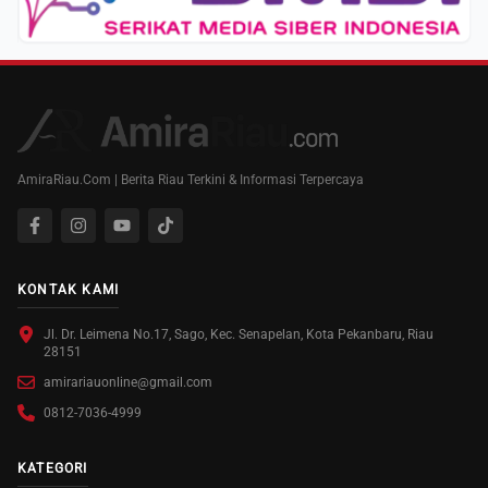
AmiraRiau.Com | Berita Riau Terkini & Informasi Terpercaya
KONTAK KAMI
Jl. Dr. Leimena No.17, Sago, Kec. Senapelan, Kota Pekanbaru, Riau
28151
amirariauonline@gmail.com
0812-7036-4999
KATEGORI