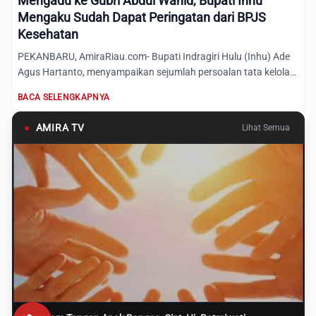
Mengadu ke Gubri Abdul Wahid, Bupati Inhu
Mengaku Sudah Dapat Peringatan dari BPJS
Kesehatan
PEKANBARU, AmiraRiau.com- Bupati Indragiri Hulu (Inhu) Ade
Agus Hartanto, menyampaikan sejumlah persoalan tata kelola
ya...
BACA SELENGKAPNYA
●
AMIRA TV
Lihat Semua