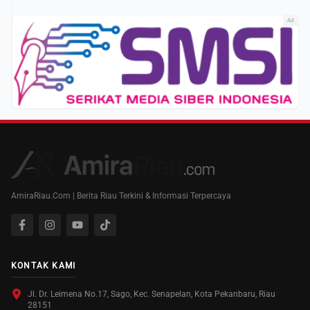
Ad
AmiraRiau.Com | Berita Riau Terkini & Informasi Terpercaya
KONTAK KAMI
Jl. Dr. Leimena No.17, Sago, Kec. Senapelan, Kota Pekanbaru, Riau
28151