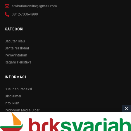
amirariauonline@gmail.com
0812-7036-4999
KATEGORI
Seputar Riau
Berita Nasional
Pemerintahan
Ragam Peristiwa
INFORMASI
Susunan Redaksi
Disclaimer
Info Iklan
Pedoman Media Siber