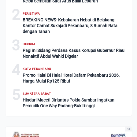
Kelok Sembilan Saat Arus Balik Lebaran
2
PERISTIWA
BREAKING NEWS- Kebakaran Hebat di Belakang
Kantor Camat Sukajadi Pekanbaru, 8 Rumah Rata
dengan Tanah
3
HUKRIM
Pagi ini Sidang Perdana Kasus Korupsi Gubernur Riau
Nonaktif Abdul Wahid Digelar
4
KOTA PEKANBARU
Promo Halal Bi Halal Hotel Dafam Pekanbaru 2026,
Harga Mulai Rp125 Ribu!
5
SUMATERA BARAT
Hindari Macet! Dirlantas Polda Sumbar Ingatkan
Pemudik One Way Padang-Bukittinggi
Ad