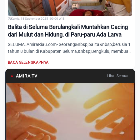
Kamis, 18 September 2025 | 00:00 WIB
Balita di Seluma Berulangkali Muntahkan Cacing
dari Mulut dan Hidung, di Paru-paru Ada Larva
SELUMA, AmiraRiau.com- Seorang&nbsp;balita&nbsp;berusia 1
tahun 8 bulan di Kabupaten Seluma,&nbsp;Bengkulu, membuat
gege...
BACA SELENGKAPNYA
●
AMIRA TV
Lihat Semua