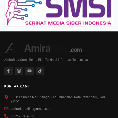
AmiraRiau.Com | Berita Riau Terkini & Informasi Terpercaya
KONTAK KAMI
Jl. Dr. Leimena No.17, Sago, Kec. Senapelan, Kota Pekanbaru, Riau
28151
amirariauonline@gmail.com
0812-7036-4999