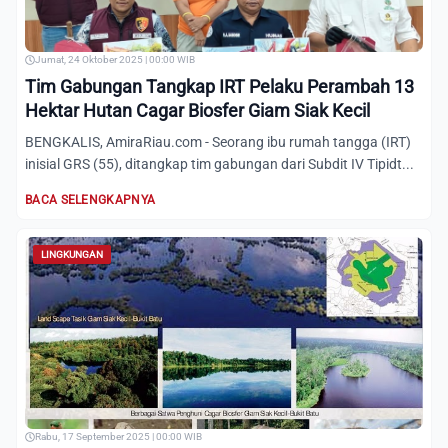
Jumat, 24 Oktober 2025 | 00:00 WIB
Tim Gabungan Tangkap IRT Pelaku Perambah 13
Hektar Hutan Cagar Biosfer Giam Siak Kecil
BENGKALIS, AmiraRiau.com - Seorang ibu rumah tangga (IRT)
inisial GRS (55), ditangkap tim gabungan dari Subdit IV Tipidt...
BACA SELENGKAPNYA
LINGKUNGAN
Rabu, 17 September 2025 | 00:00 WIB