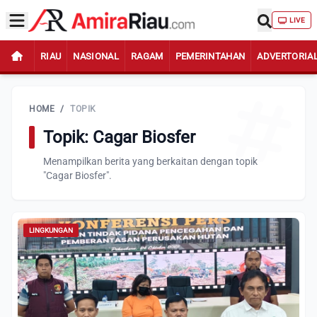
LIVE
RIAU
NASIONAL
RAGAM
PEMERINTAHAN
ADVERTORIA
HOME
/
TOPIK
Topik: Cagar Biosfer
Menampilkan berita yang berkaitan dengan topik
"Cagar Biosfer".
LINGKUNGAN