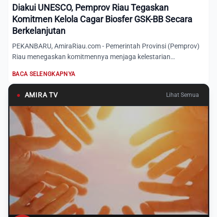
Diakui UNESCO, Pemprov Riau Tegaskan
Komitmen Kelola Cagar Biosfer GSK-BB Secara
Berkelanjutan
PEKANBARU, AmiraRiau.com - Pemerintah Provinsi (Pemprov)
Riau menegaskan komitmennya menjaga kelestarian
lingkungan deng...
BACA SELENGKAPNYA
●
AMIRA TV
Lihat Semua