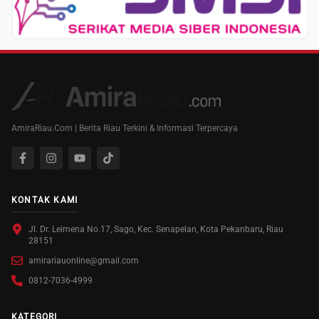
AmiraRiau.Com | Berita Riau Terkini & Informasi Terpercaya
KONTAK KAMI
Jl. Dr. Leimena No.17, Sago, Kec. Senapelan, Kota Pekanbaru, Riau
28151
amirariauonline@gmail.com
0812-7036-4999
KATEGORI