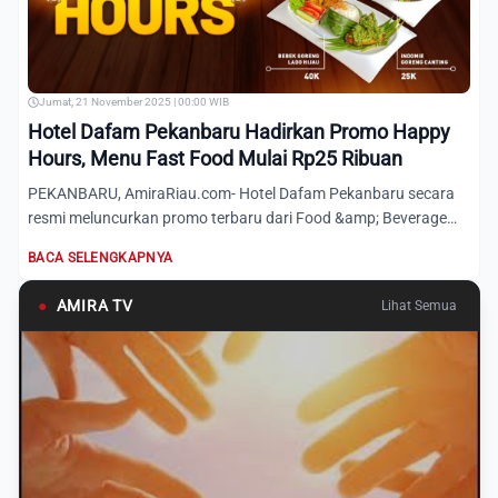
Jumat, 21 November 2025 | 00:00 WIB
Hotel Dafam Pekanbaru Hadirkan Promo Happy
Hours, Menu Fast Food Mulai Rp25 Ribuan
PEKANBARU, AmiraRiau.com- Hotel Dafam Pekanbaru secara
resmi meluncurkan promo terbaru dari Food &amp; Beverage
(F&amp;B...
BACA SELENGKAPNYA
●
AMIRA TV
Lihat Semua