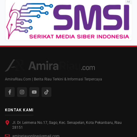
Ad
AmiraRiau.Com | Berita Riau Terkini & Informasi Terpercaya
KONTAK KAMI
Jl. Dr. Leimena No.17, Sago, Kec. Senapelan, Kota Pekanbaru, Riau
28151
amirariauonline@gmail.com