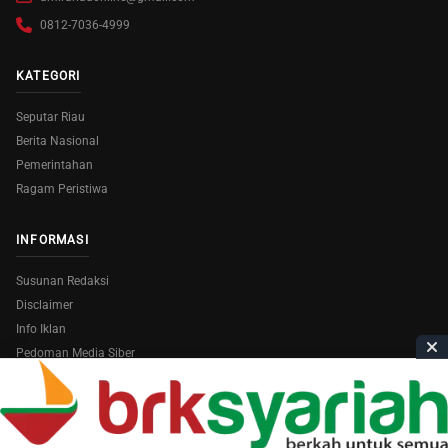
0812-7036-4999
KATEGORI
Seputar Riau
Berita Nasional
Pemerintahan
Ragam Peristiwa
INFORMASI
Susunan Redaksi
Disclaimer
Info Iklan
Pedoman Media Siber
Copyright © 2026
AmiraRiau.com
. All Rights Reserved.