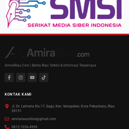
AmiraRiau.Com | Berita Riau Terkini & Informasi Terpercaya
KONTAK KAMI
Jl. Dr. Leimena No.17, Sago, Kec. Senapelan, Kota Pekanbaru, Riau
28151
amirariauonline@gmail.com
0812-7036-4999