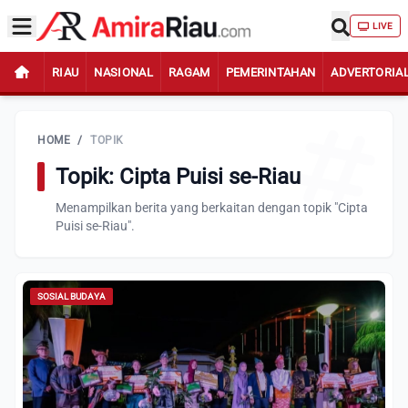
LIVE
RIAU
NASIONAL
RAGAM
PEMERINTAHAN
ADVERTORIA
HOME
/
TOPIK
Topik: Cipta Puisi se-Riau
Menampilkan berita yang berkaitan dengan topik "Cipta
Puisi se-Riau".
SOSIAL BUDAYA