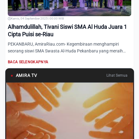
Kamis, 04 September 2025 | 00:00 WIB
Alhamdulillah, Tivani Siswi SMA Al Huda Juara 1
Cipta Puisi se-Riau
PEKANBARU, AmiraRiau.com- Kegembiraan menghampiri
seorang siswi SMA Swasta Al-Huda Pekanbaru yang meraih
juara 1 cipta p...
BACA SELENGKAPNYA
●
AMIRA TV
Lihat Semua