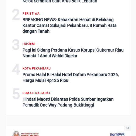
Kelok Sembilan Saat Arus Balik Lebaran
2
PERISTIWA
BREAKING NEWS- Kebakaran Hebat di Belakang
Kantor Camat Sukajadi Pekanbaru, 8 Rumah Rata
dengan Tanah
3
HUKRIM
Pagi ini Sidang Perdana Kasus Korupsi Gubernur Riau
Nonaktif Abdul Wahid Digelar
4
KOTA PEKANBARU
Promo Halal Bi Halal Hotel Dafam Pekanbaru 2026,
Harga Mulai Rp125 Ribu!
5
SUMATERA BARAT
Hindari Macet! Dirlantas Polda Sumbar Ingatkan
Pemudik One Way Padang-Bukittinggi
Ad