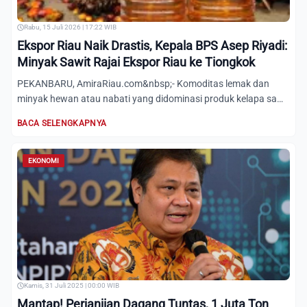
Rabu, 15 Juli 2026 | 17:22 WIB
Ekspor Riau Naik Drastis, Kepala BPS Asep Riyadi:
Minyak Sawit Rajai Ekspor Riau ke Tiongkok
PEKANBARU, AmiraRiau.com&nbsp;- Komoditas lemak dan
minyak hewan atau nabati yang didominasi produk kelapa sawit
masih m...
BACA SELENGKAPNYA
EKONOMI
Kamis, 31 Juli 2025 | 00:00 WIB
Mantap! Perjanjian Dagang Tuntas, 1 Juta Ton