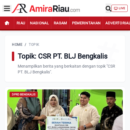
LIVE
RIAU
NASIONAL
RAGAM
PEMERINTAHAN
ADVERTORIA
HOME
/
TOPIK
Topik: CSR PT. BLJ Bengkalis
Menampilkan berita yang berkaitan dengan topik "CSR
PT. BLJ Bengkalis".
DPRD BENGKALIS