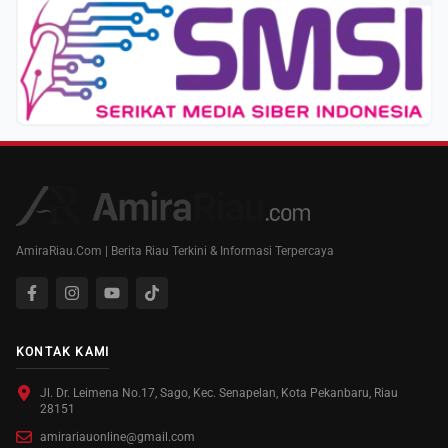
AmiraRiau.Com | Berita Riau Terkini & Informasi Terpercaya
KONTAK KAMI
Jl. Dr. Leimena No.17, Sago, Kec. Senapelan, Kota Pekanbaru, Riau
28151
amirariauonline@gmail.com