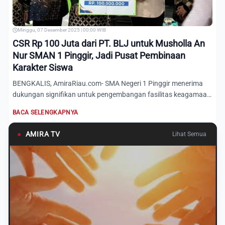
Minggu, 07 Desember 2025 | 00:00 WIB
CSR Rp 100 Juta dari PT. BLJ untuk Musholla An
Nur SMAN 1 Pinggir, Jadi Pusat Pembinaan
Karakter Siswa
BENGKALIS, AmiraRiau.com- SMA Negeri 1 Pinggir menerima
dukungan signifikan untuk pengembangan fasilitas keagamaan
dan p...
BACA SELENGKAPNYA
●
AMIRA TV
Lihat Semua