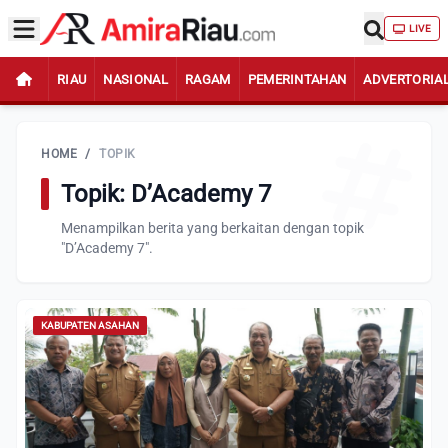
LIVE
RIAU
NASIONAL
RAGAM
PEMERINTAHAN
ADVERTORIA
HOME
/
TOPIK
Topik: D’Academy 7
Menampilkan berita yang berkaitan dengan topik
"D’Academy 7".
KABUPATEN ASAHAN