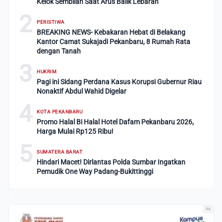
Kelok Sembilan Saat Arus Balik Lebaran
2
PERISTIWA
BREAKING NEWS- Kebakaran Hebat di Belakang
Kantor Camat Sukajadi Pekanbaru, 8 Rumah Rata
dengan Tanah
3
HUKRIM
Pagi ini Sidang Perdana Kasus Korupsi Gubernur Riau
Nonaktif Abdul Wahid Digelar
4
KOTA PEKANBARU
Promo Halal Bi Halal Hotel Dafam Pekanbaru 2026,
Harga Mulai Rp125 Ribu!
5
SUMATERA BARAT
Hindari Macet! Dirlantas Polda Sumbar Ingatkan
Pemudik One Way Padang-Bukittinggi
Ad