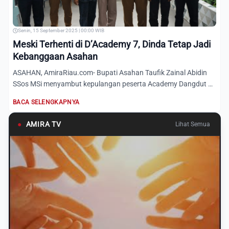
Senin, 15 September 2025 | 00:00 WIB
Meski Terhenti di D’Academy 7, Dinda Tetap Jadi
Kebanggaan Asahan
ASAHAN, AmiraRiau.com- Bupati Asahan Taufik Zainal Abidin
SSos MSi menyambut kepulangan peserta Academy Dangdut 7
(D7) a...
BACA SELENGKAPNYA
●
AMIRA TV
Lihat Semua