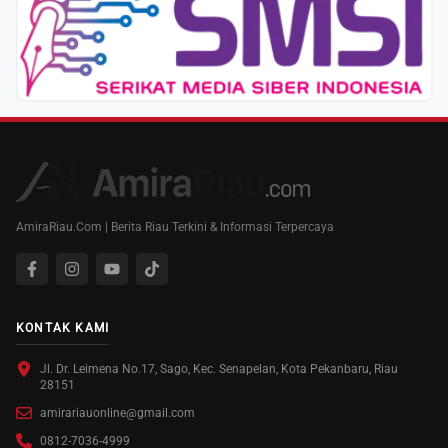
AmiraRiau.Com | Berita Riau Terkini & Informasi Terpercaya
KONTAK KAMI
Jl. Dr. Leimena No.17, Sago, Kec. Senapelan, Kota Pekanbaru, Riau
28151
amirariauonline@gmail.com
0812-7036-4999