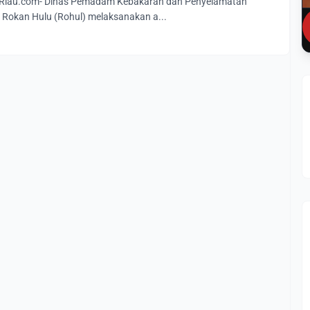
Riau.com- Dinas Pemadam Kebakaran dan Penyelamatan
Rokan Hulu (Rohul) melaksanakan a...