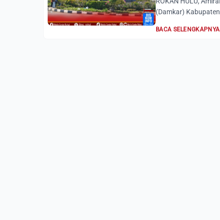
ROKAN HULU, Amira
(Damkar) Kabupaten 
BACA SELENGKAPNYA