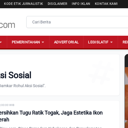
KODE ETIK JURNALISTIK
DISCLAIMER
INFO IKLAN
KONTAK KAMI
PEMERINTAHAN
ADVERTORIAL
LEGISLATIF
RE
i Sosial
amkar Rohul Aksi Sosial".
| 00:00 WIB
rsihkan Tugu Ratik Togak, Jaga Estetika Ikon
erah