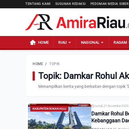
TENTANG KAMI
SUSUNAN REDAKSI
PEDOMAN MEDIA SIBER
HOME
RIAU
NASIONAL
RAGAM
HOME
/
TOPIK
Topik: Damkar Rohul Aks
Menampilkan berita yang berkaitan dengan topik "D
Jumat, 21 November 2025 
KABUPATEN ROKAN HULU
Damkar Rohul Be
Kebanggaan Da