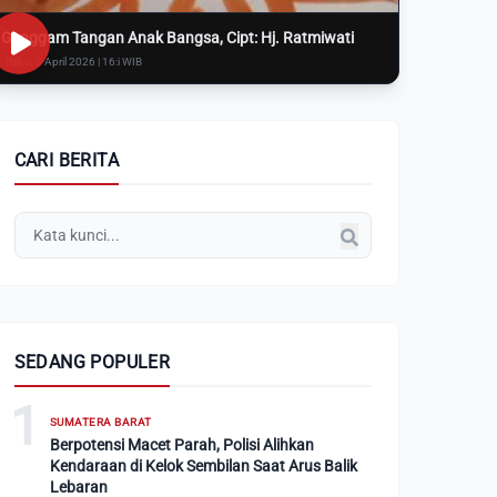
Genggam Tangan Anak Bangsa, Cipt: Hj. Ratmiwati
Rabu, 8 April 2026 | 16:i WIB
CARI BERITA
SEDANG POPULER
1
SUMATERA BARAT
Berpotensi Macet Parah, Polisi Alihkan
Kendaraan di Kelok Sembilan Saat Arus Balik
Lebaran