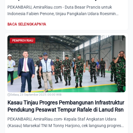
PEKANBARU, AmiraRiau.com - Duta Beaar Prancis untuk
Indonesia Fabien Penone, tinjau Pangkalan Udara Roesmin
Nurjadin (La...
BACA SELENGKAPNYA
PEMPROV RIAU
Selasa, 23 September 2025 | 00:00 WIB
Kasau Tinjau Progres Pembangunan Infrastruktur
Pendukung Pesawat Tempur Rafale di Lanud Rsn
PEKANBARU, AmiraRiau.com- Kepala Staf Angkatan Udara
(Kasau) Marsekal TNI M Tonny Harjono, cek langsung progres
pembangu...