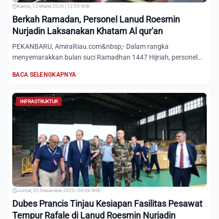
Kamis, 12 Maret 2026 | 12:55 WIB
Berkah Ramadan, Personel Lanud Roesmin
Nurjadin Laksanakan Khatam Al qur'an
PEKANBARU, AmiraRiau.com&nbsp;- Dalam rangka
menyemarakkan bulan suci Ramadhan 1447 Hijriah, personel
Pangkalan Udara Ro...
BACA SELENGKAPNYA
INFRASTRUKTUR
Jumat, 05 Desember 2025 | 00:00 WIB
Dubes Prancis Tinjau Kesiapan Fasilitas Pesawat
Tempur Rafale di Lanud Roesmin Nurjadin