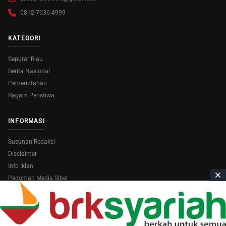
0812-7036-4999
KATEGORI
Seputar Riau
Berita Nasional
Pemerintahan
Ragam Peristiwa
INFORMASI
Susunan Redaksi
Disclaimer
Info Iklan
Pedoman Media Siber
Copyright © 2026
AmiraRiau.com
. All Rights Reserved.