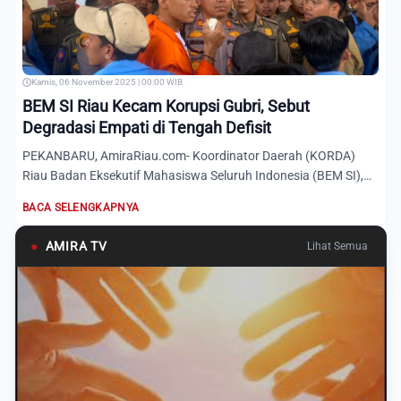
Kamis, 06 November 2025 | 00:00 WIB
BEM SI Riau Kecam Korupsi Gubri, Sebut
Degradasi Empati di Tengah Defisit
PEKANBARU, AmiraRiau.com- Koordinator Daerah (KORDA)
Riau Badan Eksekutif Mahasiswa Seluruh Indonesia (BEM SI),
Azmi Zan...
BACA SELENGKAPNYA
●
AMIRA TV
Lihat Semua