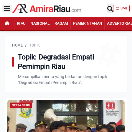
LIVE
RIAU
NASIONAL
RAGAM
PEMERINTAHAN
ADVERTORIA
HOME
/
TOPIK
Topik: Degradasi Empati
Pemimpin Riau
Menampilkan berita yang berkaitan dengan topik
"Degradasi Empati Pemimpin Riau".
SERBA SERBI