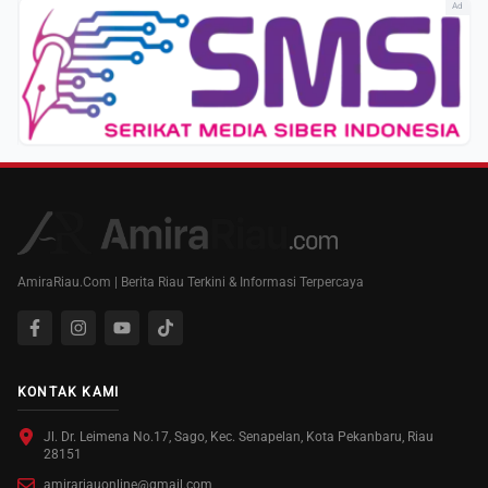
Ad
AmiraRiau.Com | Berita Riau Terkini & Informasi Terpercaya
KONTAK KAMI
Jl. Dr. Leimena No.17, Sago, Kec. Senapelan, Kota Pekanbaru, Riau
28151
amirariauonline@gmail.com