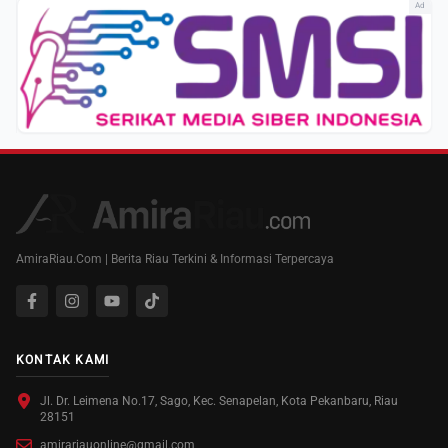
Ad
AmiraRiau.Com | Berita Riau Terkini & Informasi Terpercaya
KONTAK KAMI
Jl. Dr. Leimena No.17, Sago, Kec. Senapelan, Kota Pekanbaru, Riau
28151
amirariauonline@gmail.com