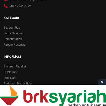
0812-7036-4999
KATEGORI
Seputar Riau
Berita Nasional
Pemerintahan
Ragam Peristiwa
INFORMASI
Susunan Redaksi
Disclaimer
Info Iklan
Pedoman Media Siber
Copyright © 2026
AmiraRiau.com
. All Rights Reserved.