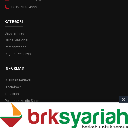
0812-7036-4999
KATEGORI
Seputar Riau
Berita Nasional
Pemerintahan
Ragam Peristiwa
INFORMASI
Susunan Redaksi
Disclaimer
Info Iklan
Pedoman Media Siber
Copyright © 2026
AmiraRiau.com
. All Rights Reserved.