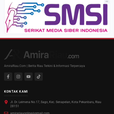
Ad
AmiraRiau.Com | Berita Riau Terkini & Informasi Terpercaya
KONTAK KAMI
Jl. Dr. Leimena No.17, Sago, Kec. Senapelan, Kota Pekanbaru, Riau
28151
amirariauonline@gmail.com