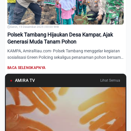
Senin, 15 Desember 2025 | 00:00 WIB
Polsek Tambang Hijaukan Desa Kampar, Ajak
Generasi Muda Tanam Pohon
KAMPA, AmiraRiau.com- Polsek Tambang menggelar kegiatan
sosialisasi Green Policing sekaligus penanaman pohon bersama
sis...
BACA SELENGKAPNYA
●
AMIRA TV
Lihat Semua