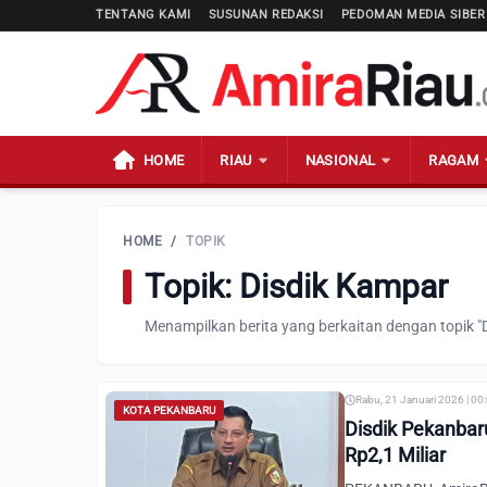
TENTANG KAMI
SUSUNAN REDAKSI
PEDOMAN MEDIA SIBER
HOME
RIAU
NASIONAL
RAGAM
HOME
/
TOPIK
Topik: Disdik Kampar
Menampilkan berita yang berkaitan dengan topik "
Rabu, 21 Januari 2026 | 00
KOTA PEKANBARU
Disdik Pekanbar
Rp2,1 Miliar