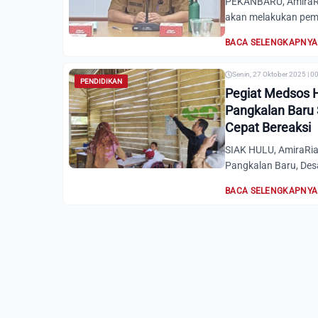
PEKANBARU, AmiraRiau
akan melakukan pem
BACA SELENGKAPNYA
Senin, 27 Oktober 2025 | 0
PENDIDIKAN
Pegiat Medsos 
Pangkalan Baru
Cepat Bereaksi
SIAK HULU, AmiraRia
Pangkalan Baru, Des
BACA SELENGKAPNYA