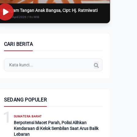
Genggam Tangan Anak Bangsa, Cipt: Hj. Ratmiwati
Rabu, 8 April 2026 | 16:i WIB
CARI BERITA
SEDANG POPULER
1
SUMATERA BARAT
Berpotensi Macet Parah, Polisi Alihkan
Kendaraan di Kelok Sembilan Saat Arus Balik
Lebaran