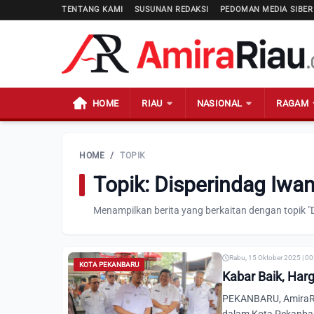
TENTANG KAMI
SUSUNAN REDAKSI
PEDOMAN MEDIA SIBER
HOME
RIAU
NASIONAL
RAGAM
HOME
/
TOPIK
Topik: Disperindag Iw
Menampilkan berita yang berkaitan dengan topik 
Rabu, 15 Oktober 2025 | 0
KOTA PEKANBARU
Kabar Baik, Har
PEKANBARU, AmiraRiau