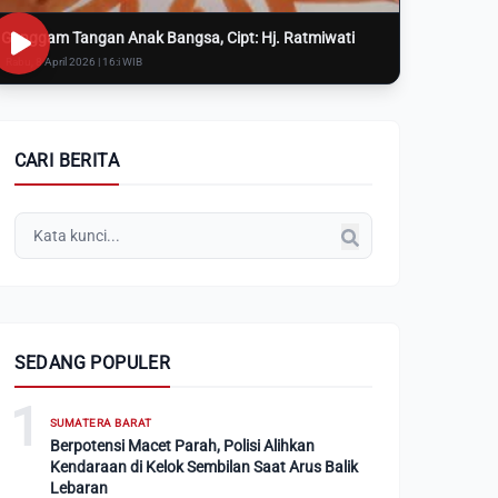
Genggam Tangan Anak Bangsa, Cipt: Hj. Ratmiwati
Rabu, 8 April 2026 | 16:i WIB
CARI BERITA
SEDANG POPULER
1
SUMATERA BARAT
Berpotensi Macet Parah, Polisi Alihkan
Kendaraan di Kelok Sembilan Saat Arus Balik
Lebaran