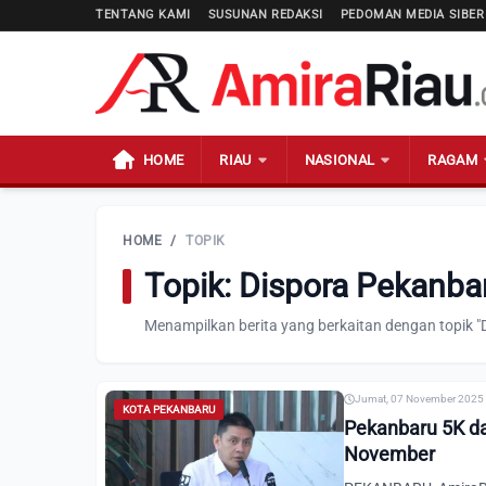
TENTANG KAMI
SUSUNAN REDAKSI
PEDOMAN MEDIA SIBER
HOME
RIAU
NASIONAL
RAGAM
HOME
/
TOPIK
Topik: Dispora Pekanba
Menampilkan berita yang berkaitan dengan topik 
Jumat, 07 November 2025 
KOTA PEKANBARU
Pekanbaru 5K da
November