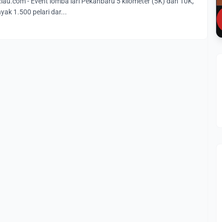
u.com - Event lomba lari Pekanbaru 5 kilometer (5K) dan 10K,
ak 1.500 pelari dar...