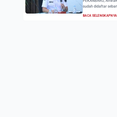
PEKANBARU, AmiraRia
sudah didaftar sebany
BACA SELENGKAPNYA