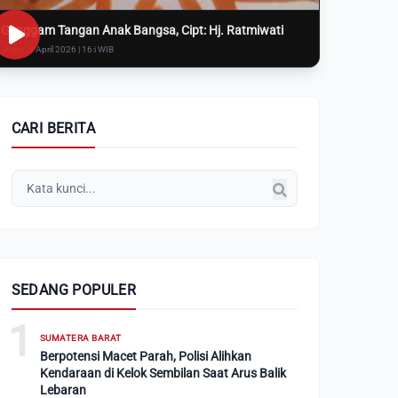
Genggam Tangan Anak Bangsa, Cipt: Hj. Ratmiwati
Rabu, 8 April 2026 | 16:i WIB
CARI BERITA
SEDANG POPULER
1
SUMATERA BARAT
Berpotensi Macet Parah, Polisi Alihkan
Kendaraan di Kelok Sembilan Saat Arus Balik
Lebaran