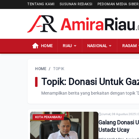
TENTANG KAMI
SUSUNAN REDAKSI
PEDOMAN MEDIA SIBER
HOME
RIAU
NASIONAL
RAGAM
HOME
/
TOPIK
Topik: Donasi Untuk Ga
Menampilkan berita yang berkaitan dengan topik "
Jumat, 08 Agustus 2025 | 
KOTA PEKANBARU
Galang Donasi 
Ustadz Ucay