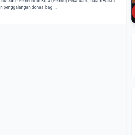
au.com - Pemerintah Kota (Pemko) Pekanbaru, dalam waktu
n penggalangan donasi bagi...