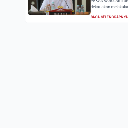
PEKANBARU, AmiraRi
dekat akan melakuka
BACA SELENGKAPNYA