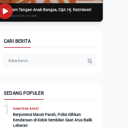
Genggam Tangan Anak Bangsa, Cipt: Hj. Ratmiwati
Rabu, 8 April 2026 | 16:i WIB
CARI BERITA
SEDANG POPULER
1
SUMATERA BARAT
Berpotensi Macet Parah, Polisi Alihkan
Kendaraan di Kelok Sembilan Saat Arus Balik
Lebaran