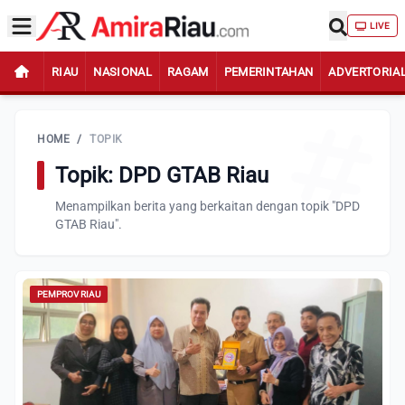
LIVE
RIAU
NASIONAL
RAGAM
PEMERINTAHAN
ADVERTORIA
HOME
/
TOPIK
Topik: DPD GTAB Riau
Menampilkan berita yang berkaitan dengan topik "DPD
GTAB Riau".
PEMPROV RIAU