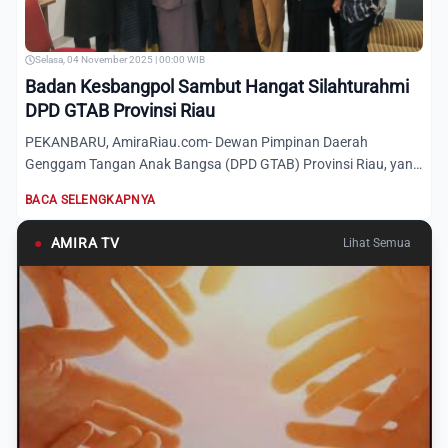
Selasa, 04 November 2025 | 00:00 WIB
Badan Kesbangpol Sambut Hangat Silahturahmi
DPD GTAB Provinsi Riau
PEKANBARU, AmiraRiau.com- Dewan Pimpinan Daerah
Genggam Tangan Anak Bangsa (DPD GTAB) Provinsi Riau, yang
dipimpin oleh...
BACA SELENGKAPNYA
●
AMIRA TV
Lihat Semua