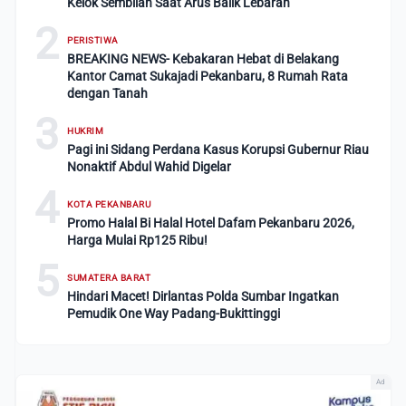
Kelok Sembilan Saat Arus Balik Lebaran
2
PERISTIWA
BREAKING NEWS- Kebakaran Hebat di Belakang
Kantor Camat Sukajadi Pekanbaru, 8 Rumah Rata
dengan Tanah
3
HUKRIM
Pagi ini Sidang Perdana Kasus Korupsi Gubernur Riau
Nonaktif Abdul Wahid Digelar
4
KOTA PEKANBARU
Promo Halal Bi Halal Hotel Dafam Pekanbaru 2026,
Harga Mulai Rp125 Ribu!
5
SUMATERA BARAT
Hindari Macet! Dirlantas Polda Sumbar Ingatkan
Pemudik One Way Padang-Bukittinggi
Ad