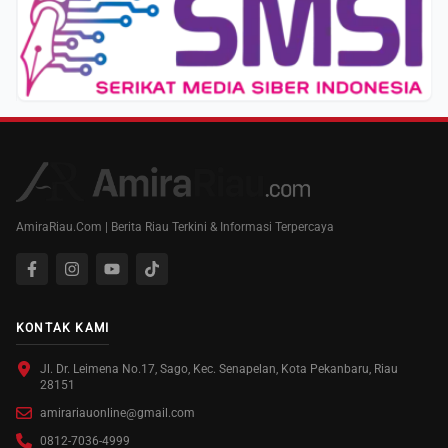
AmiraRiau.Com | Berita Riau Terkini & Informasi Terpercaya
KONTAK KAMI
Jl. Dr. Leimena No.17, Sago, Kec. Senapelan, Kota Pekanbaru, Riau
28151
amirariauonline@gmail.com
0812-7036-4999