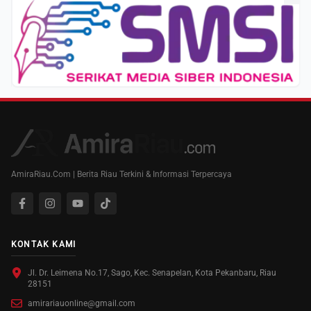
AmiraRiau.Com | Berita Riau Terkini & Informasi Terpercaya
KONTAK KAMI
Jl. Dr. Leimena No.17, Sago, Kec. Senapelan, Kota Pekanbaru, Riau
28151
amirariauonline@gmail.com