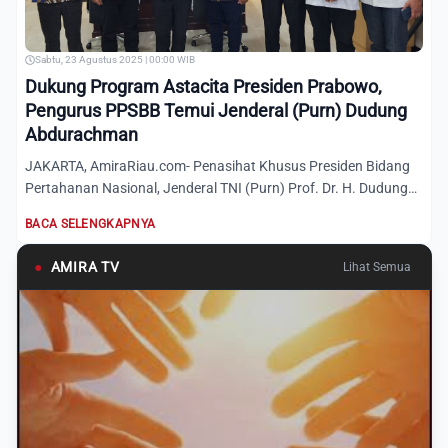
Sabtu, 23 Agustus 2025 | 00:00 WIB
Dukung Program Astacita Presiden Prabowo,
Pengurus PPSBB Temui Jenderal (Purn) Dudung
Abdurachman
JAKARTA, AmiraRiau.com- Penasihat Khusus Presiden Bidang
Pertahanan Nasional, Jenderal TNI (Purn) Prof. Dr. H. Dudung
Ab...
BACA SELENGKAPNYA
●
AMIRA TV
Lihat Semua