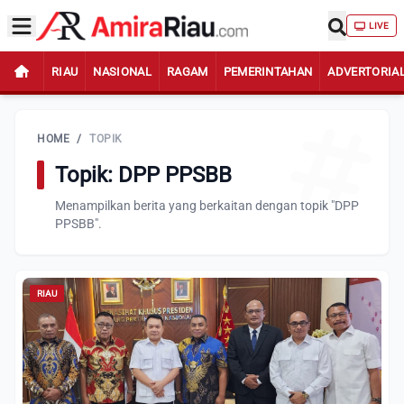
LIVE
RIAU
NASIONAL
RAGAM
PEMERINTAHAN
ADVERTORIA
HOME
/
TOPIK
Topik: DPP PPSBB
Menampilkan berita yang berkaitan dengan topik "DPP
PPSBB".
RIAU