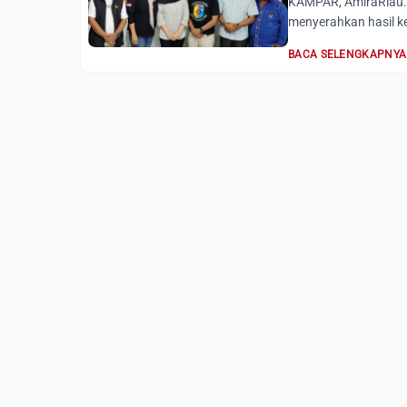
KAMPAR, AmiraRiau.c
menyerahkan hasil ke
BACA SELENGKAPNYA