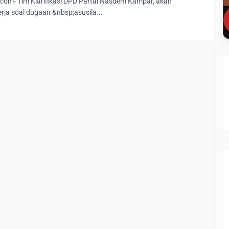
om- Tim Klarifikasi DPD Partai Nasdem Kampar, akan
rja soal dugaan &nbsp;asusila...