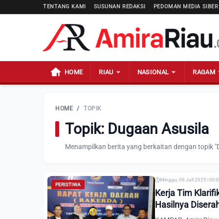
TENTANG KAMI
SUSUNAN REDAKSI
PEDOMAN MEDIA SIBER
HOME
RIAU
NASIONAL
RAGAM
HOME
/
TOPIK
Topik: Dugaan Asusila
Menampilkan berita yang berkaitan dengan topik "
Minggu, 06 Juli 2025 | 00:
PERISTIWA
Kerja Tim Klari
Hasilnya Disera