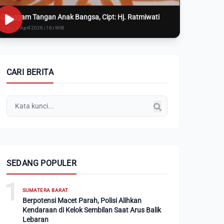
Genggam Tangan Anak Bangsa, Cipt: Hj. Ratmiwati
Rabu, 8 April 2026 | 16:i WIB
CARI BERITA
SEDANG POPULER
1
SUMATERA BARAT
Berpotensi Macet Parah, Polisi Alihkan
Kendaraan di Kelok Sembilan Saat Arus Balik
Lebaran