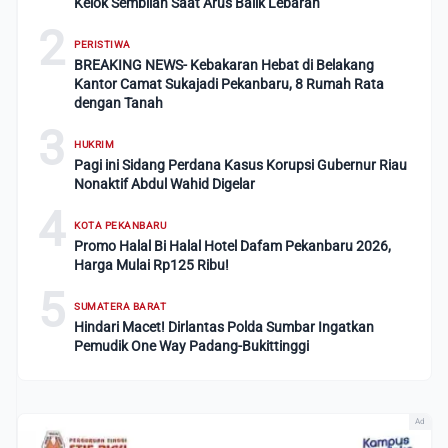
Kelok Sembilan Saat Arus Balik Lebaran
2
PERISTIWA
BREAKING NEWS- Kebakaran Hebat di Belakang
Kantor Camat Sukajadi Pekanbaru, 8 Rumah Rata
dengan Tanah
3
HUKRIM
Pagi ini Sidang Perdana Kasus Korupsi Gubernur Riau
Nonaktif Abdul Wahid Digelar
4
KOTA PEKANBARU
Promo Halal Bi Halal Hotel Dafam Pekanbaru 2026,
Harga Mulai Rp125 Ribu!
5
SUMATERA BARAT
Hindari Macet! Dirlantas Polda Sumbar Ingatkan
Pemudik One Way Padang-Bukittinggi
Ad