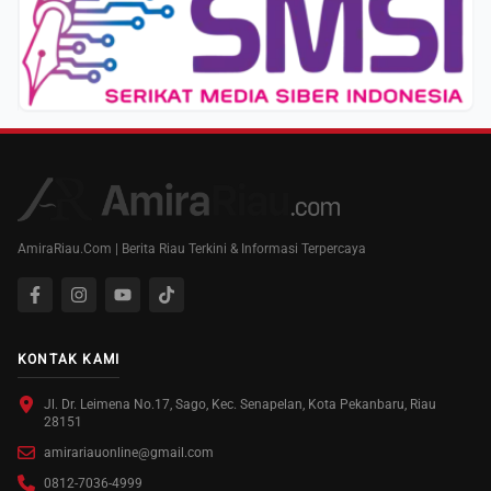
AmiraRiau.Com | Berita Riau Terkini & Informasi Terpercaya
KONTAK KAMI
Jl. Dr. Leimena No.17, Sago, Kec. Senapelan, Kota Pekanbaru, Riau
28151
amirariauonline@gmail.com
0812-7036-4999