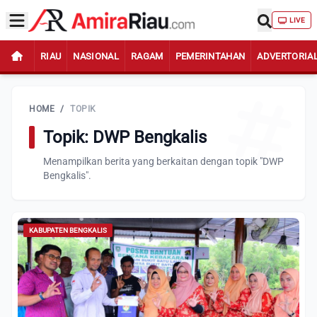
LIVE
RIAU
NASIONAL
RAGAM
PEMERINTAHAN
ADVERTORIA
HOME
/
TOPIK
Topik: DWP Bengkalis
Menampilkan berita yang berkaitan dengan topik "DWP
Bengkalis".
KABUPATEN BENGKALIS