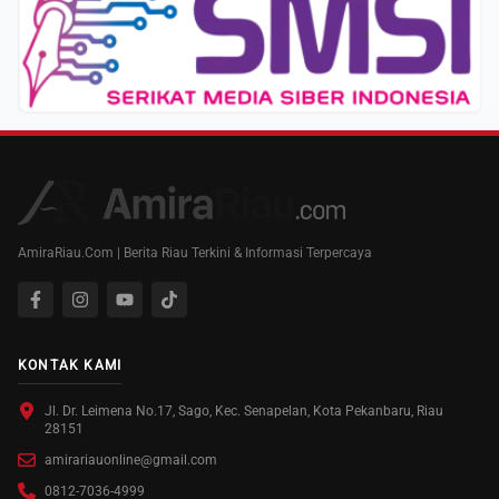
AmiraRiau.Com | Berita Riau Terkini & Informasi Terpercaya
KONTAK KAMI
Jl. Dr. Leimena No.17, Sago, Kec. Senapelan, Kota Pekanbaru, Riau
28151
amirariauonline@gmail.com
0812-7036-4999