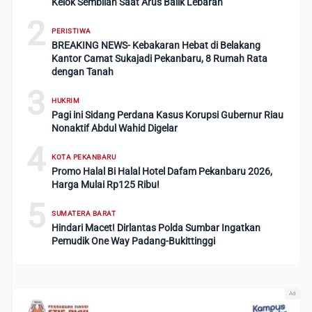
Kelok Sembilan Saat Arus Balik Lebaran
2
PERISTIWA
BREAKING NEWS- Kebakaran Hebat di Belakang
Kantor Camat Sukajadi Pekanbaru, 8 Rumah Rata
dengan Tanah
3
HUKRIM
Pagi ini Sidang Perdana Kasus Korupsi Gubernur Riau
Nonaktif Abdul Wahid Digelar
4
KOTA PEKANBARU
Promo Halal Bi Halal Hotel Dafam Pekanbaru 2026,
Harga Mulai Rp125 Ribu!
5
SUMATERA BARAT
Hindari Macet! Dirlantas Polda Sumbar Ingatkan
Pemudik One Way Padang-Bukittinggi
Ad