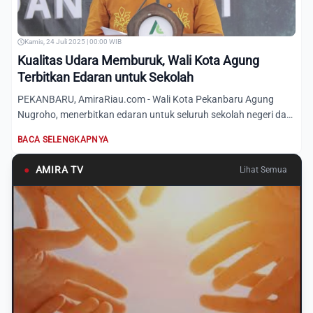
Kamis, 24 Juli 2025 | 00:00 WIB
Kualitas Udara Memburuk, Wali Kota Agung
Terbitkan Edaran untuk Sekolah
PEKANBARU, AmiraRiau.com - Wali Kota Pekanbaru Agung
Nugroho, menerbitkan edaran untuk seluruh sekolah negeri dan
swasta...
BACA SELENGKAPNYA
●
AMIRA TV
Lihat Semua