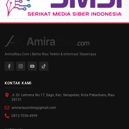
AmiraRiau.Com | Berita Riau Terkini & Informasi Terpercaya
KONTAK KAMI
Jl. Dr. Leimena No.17, Sago, Kec. Senapelan, Kota Pekanbaru, Riau
28151
amirariauonline@gmail.com
0812-7036-4999