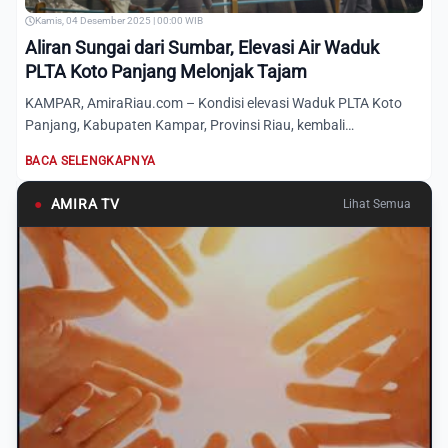
Kamis, 04 Desember 2025 | 00:00 WIB
Aliran Sungai dari Sumbar, Elevasi Air Waduk
PLTA Koto Panjang Melonjak Tajam
KAMPAR, AmiraRiau.com – Kondisi elevasi Waduk PLTA Koto
Panjang, Kabupaten Kampar, Provinsi Riau, kembali
menunjukkan ke...
BACA SELENGKAPNYA
●
AMIRA TV
Lihat Semua