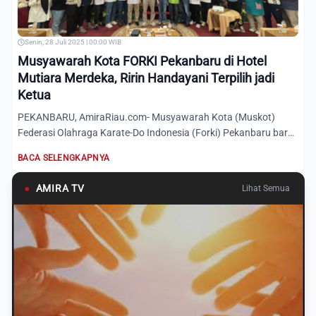
Senin, 28 Juli 2025 | 00:00 WIB
Musyawarah Kota FORKI Pekanbaru di Hotel
Mutiara Merdeka, Ririn Handayani Terpilih jadi
Ketua
PEKANBARU, AmiraRiau.com- Musyawarah Kota (Muskot)
Federasi Olahraga Karate-Do Indonesia (Forki) Pekanbaru baru
yang dil...
BACA SELENGKAPNYA
●
AMIRA TV
Lihat Semua