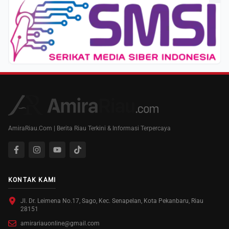
AmiraRiau.Com | Berita Riau Terkini & Informasi Terpercaya
KONTAK KAMI
Jl. Dr. Leimena No.17, Sago, Kec. Senapelan, Kota Pekanbaru, Riau
28151
amirariauonline@gmail.com