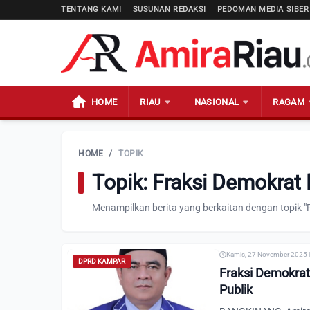
TENTANG KAMI
SUSUNAN REDAKSI
PEDOMAN MEDIA SIBER
HOME
RIAU
NASIONAL
RAGAM
HOME
/
TOPIK
Topik: Fraksi Demokra
Menampilkan berita yang berkaitan dengan topik 
Kamis, 27 November 2025 |
DPRD KAMPAR
Fraksi Demokra
Publik