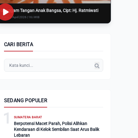
Genggam Tangan Anak Bangsa, Cipt: Hj. Ratmiwati
Rabu, 8 April 2026 | 16:i WIB
CARI BERITA
SEDANG POPULER
1
SUMATERA BARAT
Berpotensi Macet Parah, Polisi Alihkan
Kendaraan di Kelok Sembilan Saat Arus Balik
Lebaran