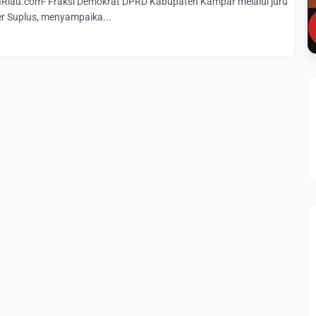
iau.com- Fraksi Demokrat DPRD Kabupaten Kampar melalui juru
er Suplus, menyampaika...