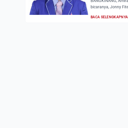
BANGKINANG, AmiraR
bicaranya, Jonny Fit
BACA SELENGKAPNYA