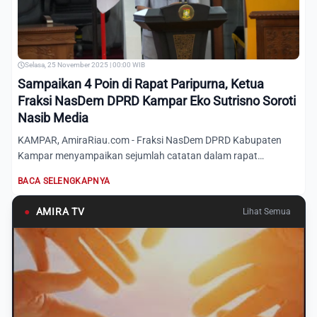
Selasa, 25 November 2025 | 00:00 WIB
Sampaikan 4 Poin di Rapat Paripurna, Ketua
Fraksi NasDem DPRD Kampar Eko Sutrisno Soroti
Nasib Media
KAMPAR, AmiraRiau.com - Fraksi NasDem DPRD Kabupaten
Kampar menyampaikan sejumlah catatan dalam rapat
paripurna pandanga...
BACA SELENGKAPNYA
●
AMIRA TV
Lihat Semua