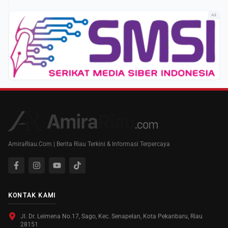
Ad
AmiraRiau.Com | Berita Riau Terkini & Informasi Terpercaya
KONTAK KAMI
Jl. Dr. Leimena No.17, Sago, Kec. Senapelan, Kota Pekanbaru, Riau
28151