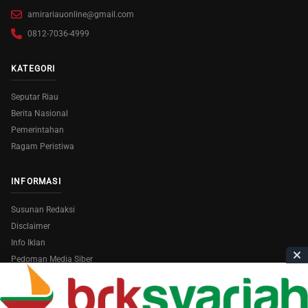
amirariauonline@gmail.com
0812-7036-4999
KATEGORI
Seputar Riau
Berita Nasional
Pemerintahan
Ragam Peristiwa
INFORMASI
Susunan Redaksi
Disclaimer
Info Iklan
Pedoman Media Siber