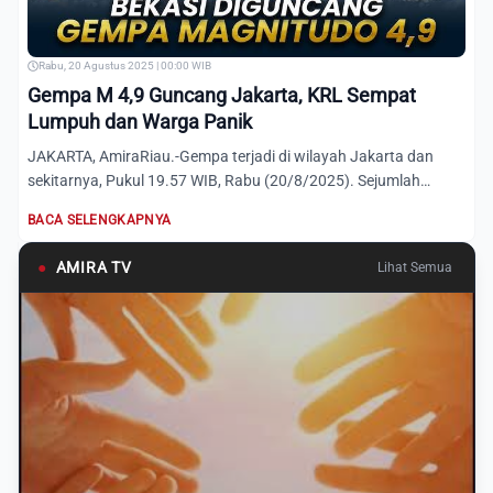
Rabu, 20 Agustus 2025 | 00:00 WIB
Gempa M 4,9 Guncang Jakarta, KRL Sempat
Lumpuh dan Warga Panik
JAKARTA, AmiraRiau.-Gempa terjadi di wilayah Jakarta dan
sekitarnya, Pukul 19.57 WIB, Rabu (20/8/2025). Sejumlah
karyawa...
BACA SELENGKAPNYA
●
AMIRA TV
Lihat Semua