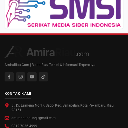
AmiraRiau.Com | Berita Riau Terkini & Informasi Terpercaya
KONTAK KAMI
Jl. Dr. Leimena No.17, Sago, Kec. Senapelan, Kota Pekanbaru, Riau
28151
amirariauonline@gmail.com
0812-7036-4999