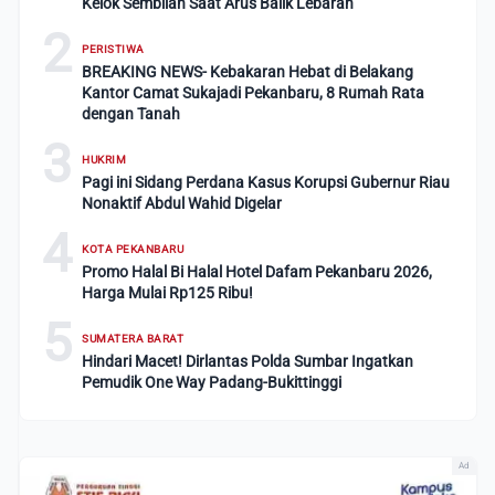
Kelok Sembilan Saat Arus Balik Lebaran
2
PERISTIWA
BREAKING NEWS- Kebakaran Hebat di Belakang
Kantor Camat Sukajadi Pekanbaru, 8 Rumah Rata
dengan Tanah
3
HUKRIM
Pagi ini Sidang Perdana Kasus Korupsi Gubernur Riau
Nonaktif Abdul Wahid Digelar
4
KOTA PEKANBARU
Promo Halal Bi Halal Hotel Dafam Pekanbaru 2026,
Harga Mulai Rp125 Ribu!
5
SUMATERA BARAT
Hindari Macet! Dirlantas Polda Sumbar Ingatkan
Pemudik One Way Padang-Bukittinggi
Ad