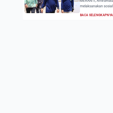
MERANTI, AmiraRiau.
melaksanakan sosiali
BACA SELENGKAPNYA