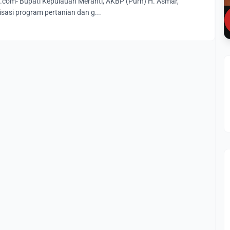
com- Bupati Kepulauan Meranti, AKBP (Purn) H. Asmar,
sasi program pertanian dan g...