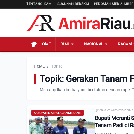
TENTANG KAMI
SUSUNAN REDAKSI
PEDOMAN MEDIA SIBER
HOME
RIAU
NASIONAL
RAGAM
HOME
/
TOPIK
Topik: Gerakan Tanam 
Menampilkan berita yang berkaitan dengan topik 
Kamis, 25 September 2025 
KABUPATEN KEPULAUAN MERANTI
Bupati Meranti 
Tanam Padi di R