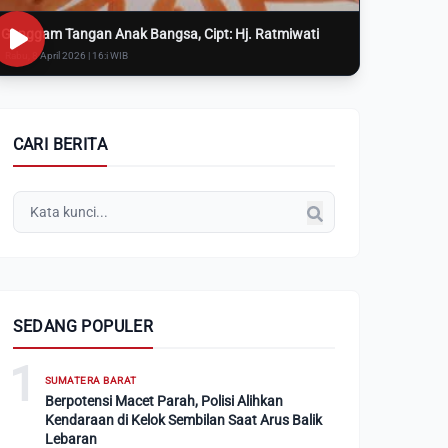
Genggam Tangan Anak Bangsa, Cipt: Hj. Ratmiwati
Rabu, 8 April 2026 | 16:i WIB
CARI BERITA
SEDANG POPULER
1
SUMATERA BARAT
Berpotensi Macet Parah, Polisi Alihkan
Kendaraan di Kelok Sembilan Saat Arus Balik
Lebaran