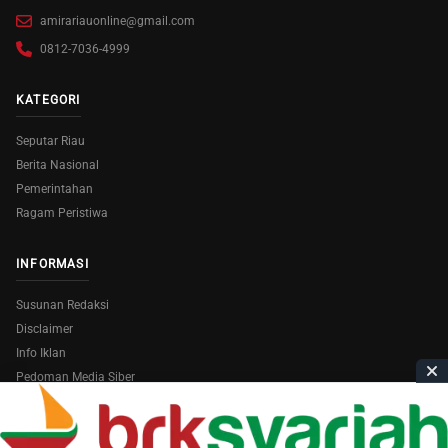
amirariauonline@gmail.com
0812-7036-4999
KATEGORI
Seputar Riau
Berita Nasional
Pemerintahan
Ragam Peristiwa
INFORMASI
Susunan Redaksi
Disclaimer
Info Iklan
Pedoman Media Siber