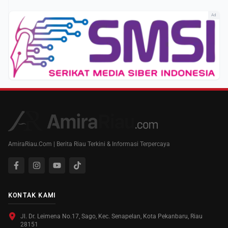
Ad
AmiraRiau.Com | Berita Riau Terkini & Informasi Terpercaya
KONTAK KAMI
Jl. Dr. Leimena No.17, Sago, Kec. Senapelan, Kota Pekanbaru, Riau
28151