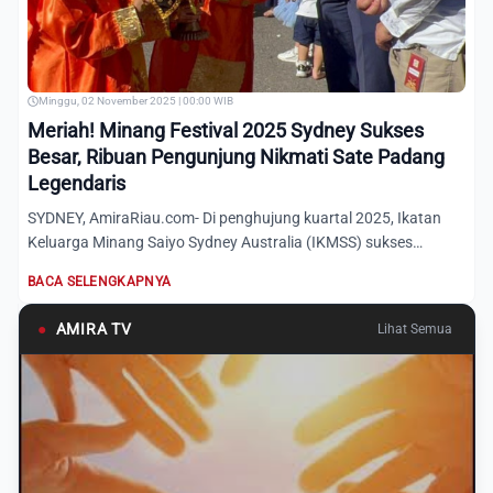
Minggu, 02 November 2025 | 00:00 WIB
Meriah! Minang Festival 2025 Sydney Sukses
Besar, Ribuan Pengunjung Nikmati Sate Padang
Legendaris
SYDNEY, AmiraRiau.com- Di penghujung kuartal 2025, Ikatan
Keluarga Minang Saiyo Sydney Australia (IKMSS) sukses
menggela...
BACA SELENGKAPNYA
●
AMIRA TV
Lihat Semua