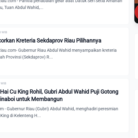
u.com - Panitia penabalan gelar adat Datuk Seri Setia Amanah
, Tuan Abdul Wahid,...
00 WIB
orkan Kreteria Sekdaprov Riau Pilihannya
au.com- Gubernur Riau Abdul Wahid menyampaikan kreteria
ah Provinsi (Sekdaprov) R...
0 WIB
ai Cu King Rohil, Gubri Abdul Wahid Puji Gotong
inaboi untuk Membangun
m - Gubernur Riau (Gubri) Abdul Wahid, menghadiri peresmian
 King di Kelenteng H...