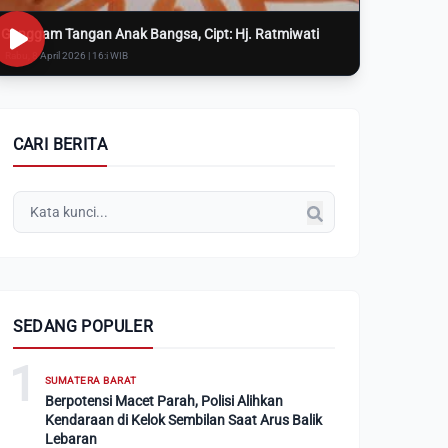
Genggam Tangan Anak Bangsa, Cipt: Hj. Ratmiwati
Rabu, 8 April 2026 | 16:i WIB
CARI BERITA
SEDANG POPULER
1
SUMATERA BARAT
Berpotensi Macet Parah, Polisi Alihkan
Kendaraan di Kelok Sembilan Saat Arus Balik
Lebaran