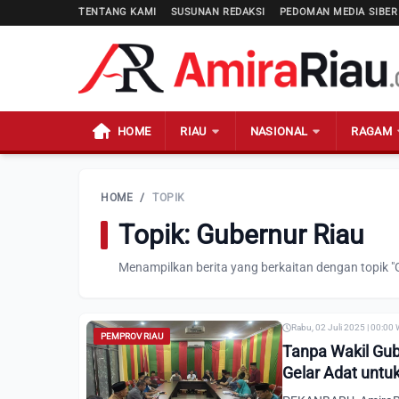
TENTANG KAMI
SUSUNAN REDAKSI
PEDOMAN MEDIA SIBER
HOME
RIAU
NASIONAL
RAGAM
HOME
/
TOPIK
Topik: Gubernur Riau
Menampilkan berita yang berkaitan dengan topik "
Rabu, 02 Juli 2025 | 00:00
PEMPROV RIAU
Tanpa Wakil Gu
Gelar Adat untu