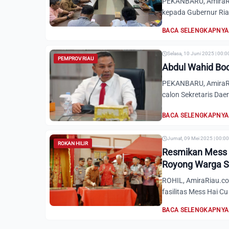
PEKANBARU, AmiraRia
kepada Gubernur Riau
BACA SELENGKAPNYA
Selasa, 10 Juni 2025 | 00:
PEMPROV RIAU
Abdul Wahid Boc
PEKANBARU, AmiraRi
calon Sekretaris Daer
BACA SELENGKAPNYA
Jumat, 09 Mei 2025 | 00:0
ROKAN HILIR
Resmikan Mess H
Royong Warga S
ROHIL, AmiraRiau.co
fasilitas Mess Hai Cu
BACA SELENGKAPNYA