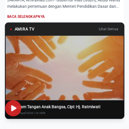
JAKARTA, AmiraRiau.com - Gubernur Riau (Gubri), Abdul Wahid
melakukan pertemuan dengan Menteri Pendidikan Dasar dan
Mene...
BACA SELENGKAPNYA
●
AMIRA TV
Lihat Semua
Genggam Tangan Anak Bangsa, Cipt: Hj. Ratmiwati
Rabu, 8 April 2026 | 16:i WIB