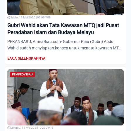
Sabtu, 17 Mei 2025 | 00:00 WIB
Gubri Wahid akan Tata Kawasan MTQ jadi Pusat
Peradaban Islam dan Budaya Melayu
PEKANBARU, AmiraRiau.com- Gubernur Riau (Gubri) Abdul
Wahid sudah menyiapkan konsep untuk menata kawasan MTQ
menjadi pus...
BACA SELENGKAPNYA
PEMPROV RIAU
Minggu, 11 Mei 2025 | 00:00 WIB