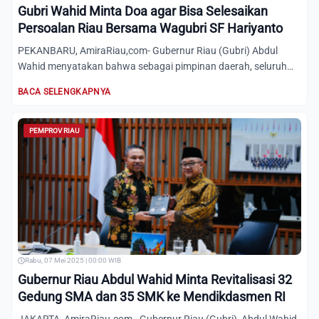
Gubri Wahid Minta Doa agar Bisa Selesaikan
Persoalan Riau Bersama Wagubri SF Hariyanto
PEKANBARU, AmiraRiau,com- Gubernur Riau (Gubri) Abdul
Wahid menyatakan bahwa sebagai pimpinan daerah, seluruh
langkah da...
BACA SELENGKAPNYA
PEMPROV RIAU
Rabu, 07 Mei 2025 | 00:00 WIB
Gubernur Riau Abdul Wahid Minta Revitalisasi 32
Gedung SMA dan 35 SMK ke Mendikdasmen RI