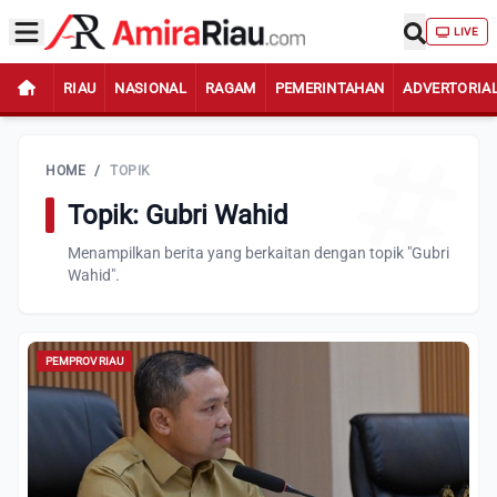
LIVE
RIAU
NASIONAL
RAGAM
PEMERINTAHAN
ADVERTORIA
HOME
/
TOPIK
Topik: Gubri Wahid
Menampilkan berita yang berkaitan dengan topik "Gubri
Wahid".
PEMPROV RIAU