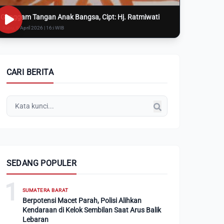
Genggam Tangan Anak Bangsa, Cipt: Hj. Ratmiwati
Rabu, 8 April 2026 | 16:i WIB
CARI BERITA
SEDANG POPULER
1
SUMATERA BARAT
Berpotensi Macet Parah, Polisi Alihkan
Kendaraan di Kelok Sembilan Saat Arus Balik
Lebaran