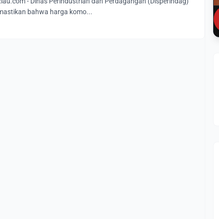
u.com - Dinas Perindustrian dan Perdagangan (Disperindag)
mastikan bahwa harga komo...