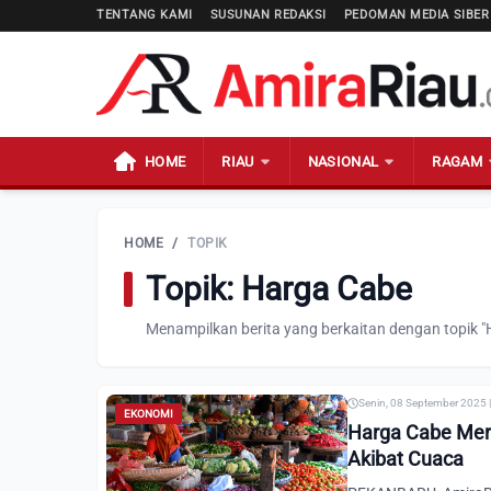
TENTANG KAMI
SUSUNAN REDAKSI
PEDOMAN MEDIA SIBER
HOME
RIAU
NASIONAL
RAGAM
HOME
/
TOPIK
Topik: Harga Cabe
Menampilkan berita yang berkaitan dengan topik "
Senin, 08 September 2025 
EKONOMI
Harga Cabe Mer
Akibat Cuaca