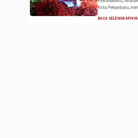
PEKANBARU, AmiraRia
Kota Pekanbaru, me
BACA SELENGKAPNYA