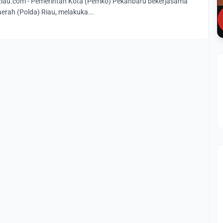
au.com - Pemerintah Kota (Pemko) Pekanbaru bekerjasama
erah (Polda) Riau, melakuka...