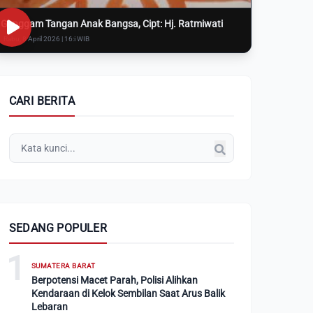
Genggam Tangan Anak Bangsa, Cipt: Hj. Ratmiwati
Rabu, 8 April 2026 | 16:i WIB
CARI BERITA
SEDANG POPULER
1
SUMATERA BARAT
Berpotensi Macet Parah, Polisi Alihkan
Kendaraan di Kelok Sembilan Saat Arus Balik
Lebaran