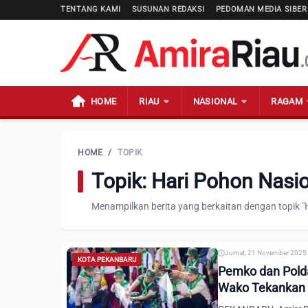
TENTANG KAMI
SUSUNAN REDAKSI
PEDOMAN MEDIA SIBER
HOME
RIAU
NASIONAL
RAGAM
HOME
/
TOPIK
Topik: Hari Pohon Nasi
Menampilkan berita yang berkaitan dengan topik "
Jumat, 21 November 2025 
KOTA PEKANBARU
Pemko dan Polda
Wako Tekankan 