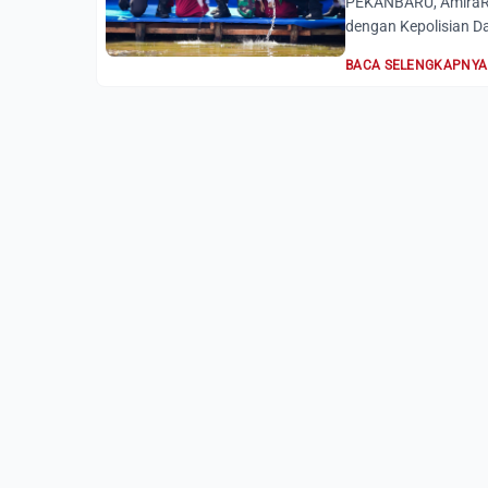
PEKANBARU, AmiraRi
dengan Kepolisian Da
BACA SELENGKAPNYA